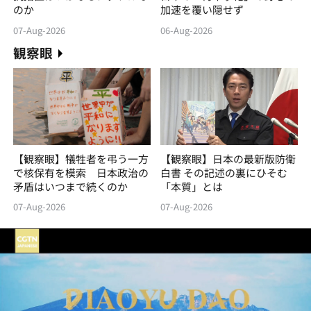
のか
加速を覆い隠せず
07-Aug-2026
06-Aug-2026
観察眼
【観察眼】犠牲者を弔う一方
【観察眼】日本の最新版防衛
で核保有を模索 日本政治の
白書 その記述の裏にひそむ
矛盾はいつまで続くのか
「本質」とは
07-Aug-2026
07-Aug-2026