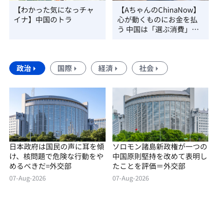
【わかった気になっチャ
【AちゃんのChinaNow】
イナ】中国のトラ
心が動くものにお金を払
う 中国は「選ぶ消費」の
時代へ
政治
国際
経済
社会
日本政府は国民の声に耳を傾
ソロモン諸島新政権が一つの
け、核問題で危険な行動をや
中国原則堅持を改めて表明し
めるべきだ=外交部
たことを評価＝外交部
07-Aug-2026
07-Aug-2026