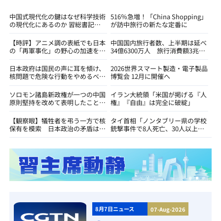
中国式現代化の鍵はなぜ科学技術
516％急増！「China Shopping」
の現代化にあるのか 習総書記が
が訪中旅行の新たな定番に
戦略的な指針を提示
【時評】アニメ調の表紙でも日本
中国国内旅行者数、上半期は延べ
の「再軍事化」の野心の加速を覆
34億6300万人 旅行消費額3兆
い隠せず
2100億元
日本政府は国民の声に耳を傾け、
2026世界スマート製造・電子製品
核問題で危険な行動をやめるべき
博覧会 12月に開催へ
だ=外交部
ソロモン諸島新政権が一つの中国
イラン大統領「米国が掲げる『人
原則堅持を改めて表明したことを
権』『自由』は完全に破綻」
評価＝外交部
【観察眼】犠牲者を弔う一方で核
タイ首相「ノンタブリー県の学校
保有を模索 日本政治の矛盾はい
銃撃事件で8人死亡、30人以上負
つまで続くのか
傷」
8月7日ニュース
07-Aug-2026