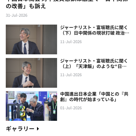
の改善」も訴え
31-Jul-2026
ジャーナリスト・富坂聰氏に聞く
（下）日中関係の現状打破 政治家
より先に国民が変わろう
11-Jul-2026
ジャーナリスト・富坂聰氏に聞く
（上）「天津飯」のような“日本
製の中国像”に警鐘
11-Jul-2026
中国進出日本企業「中国との『共
創』の時代が始まっている」
01-Jul-2026
ギャラリー