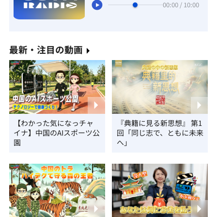
00:00 / 10:00
最新・注目の動画
【わかった気になっチャ
『典籍に見る新思想』 第1
イナ】中国のAIスポーツ公
回「同じ志で、ともに未来
園
へ」