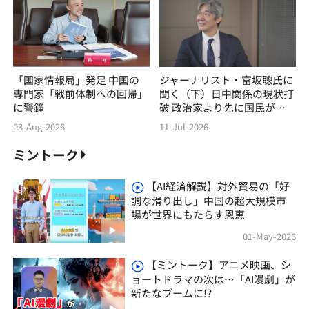
「国家情報局」発足 中国の
ジャーナリスト・富坂聰氏に
専門家「戦前体制への回帰」
聞く（下）日中関係の現状打
に警鐘
破 政治家より先に国民が変
わろう
03-Aug-2026
11-Jul-2026
ミントーク
【AI経済解説】対外貿易の「好
調な滑り出し」中国の超大規模市
場が世界にもたらす恩恵
01-May-2026
【ミントーク】アニメ映画、シ
ョートドラマの次は…「AI漫劇」が
新たなブームに!?