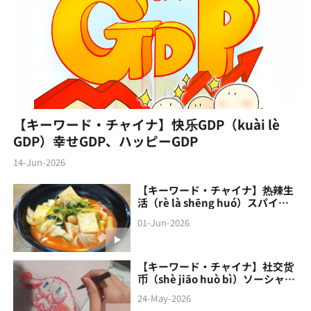
【キーワード・チャイナ】快乐GDP（kuài lè
GDP）幸せGDP、ハッピーGDP
14-Jun-2026
【キーワード・チャイナ】热辣生
活（rè là shēng huó）スパイシ
ーな生活
01-Jun-2026
【キーワード・チャイナ】社交货
币（shè jiāo‌ huò bì）ソーシャル
通貨
24-May-2026