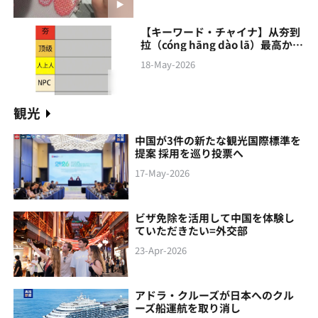
【キーワード・チャイナ】从夯到
拉（cóng hāng‌ dào lā）最高から
最低まで
18-May-2026
観光
中国が3件の新たな観光国際標準を
提案 採用を巡り投票へ
17-May-2026
ビザ免除を活用して中国を体験し
ていただきたい=外交部
23-Apr-2026
アドラ・クルーズが日本へのクル
ーズ船運航を取り消し