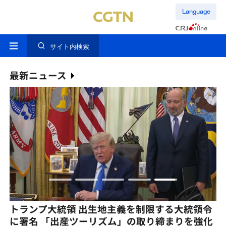
Language
サイト内検索
最新ニュース
CGTN世論調査 日本の右翼による「戦争で豊か
中
になる論」 誰をだまそうというのか