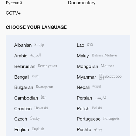
Русский
Documentary
CCTV+
CHOOSE YOUR LANGUAGE
Shqip
ລາວ
Albanian
Lao
العربية
Bahasa Melayu
Arabic
Malay
Беларуская
Монгол
Belarusian
Mongolian
বাংলা
မြန်မာဘာသာ
Bengali
Myanmar
Български
नेपाली
Bulgarian
Nepali
ខ្មែរ
فارسی
Cambodian
Persian
Hrvatski
Polski
Croatian
Polish
Český
Português
Czech
Portuguese
English
پښتو
English
Pashto