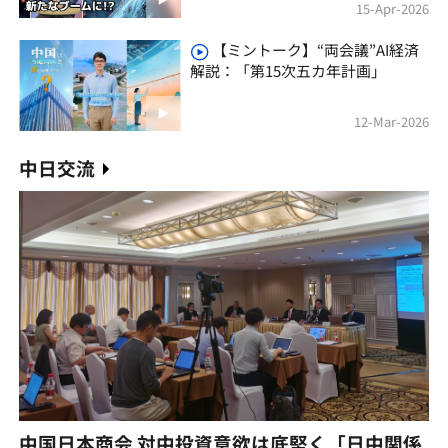
15-Apr-2026
【ミントーク】“両会議”AI経済
解説：「第15次五カ年計画」
12-Mar-2026
中日交流
中国日本商会 対中投資意欲は底堅く「日中関係