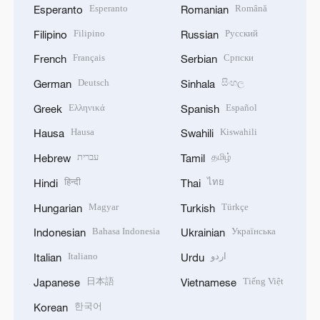
Esperanto
Română
Esperanto
Romanian
Filipino
Русский
Filipino
Russian
Français
Српски
French
Serbian
Deutsch
සිංහල
German
Sinhala
Ελληνικά
Español
Greek
Spanish
Hausa
Kiswahili
Hausa
Swahili
עברית
தமிழ்
Hebrew
Tamil
हिन्दी
ไทย
Hindi
Thai
Magyar
Türkçe
Hungarian
Turkish
Bahasa Indonesia
Українська
Indonesian
Ukrainian
Italiano
اردو
Italian
Urdu
日本語
Tiếng Việt
Japanese
Vietnamese
한국어
Korean