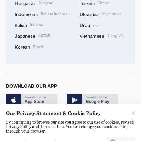
Magyar
Türkçe
Hungarian
Turkish
Bahasa Indonesia
Українська
Indonesian
Ukrainian
Italiano
اردو
Italian
Urdu
日本語
Tiếng Việt
Japanese
Vietnamese
한국어
Korean
DOWNLOAD OUR APP
Our Privacy Statement & Cookie Policy
By continuing to browse our site you agree to our use of cookies, revised
Privacy Policy and Terms of Use. You can change your cookie settings
through your browser.
© China Radio International.CRI. All Rights Reserved. 16A
Shijingshan Road, Beijing, China. 100040