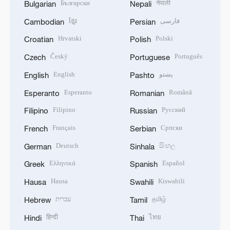
Български
नेपाली
Bulgarian
Nepali
ខ្មែរ
فارسی
Cambodian
Persian
Hrvatski
Polski
Croatian
Polish
Český
Português
Czech
Portuguese
English
پښتو
English
Pashto
Esperanto
Română
Esperanto
Romanian
Filipino
Русский
Filipino
Russian
Français
Српски
French
Serbian
Deutsch
සිංහල
German
Sinhala
Ελληνικά
Español
Greek
Spanish
Hausa
Kiswahili
Hausa
Swahili
עברית
தமிழ்
Hebrew
Tamil
हिन्दी
ไทย
Hindi
Thai