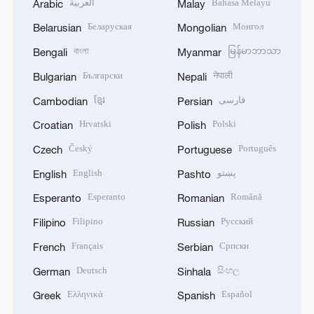
العربية
Bahasa Melayu
Arabic
Malay
Беларуская
Монгол
Belarusian
Mongolian
বাংলা
မြန်မာဘာသာ
Bengali
Myanmar
Български
नेपाली
Bulgarian
Nepali
ខ្មែរ
فارسی
Cambodian
Persian
Hrvatski
Polski
Croatian
Polish
Český
Português
Czech
Portuguese
English
پښتو
English
Pashto
Esperanto
Română
Esperanto
Romanian
Filipino
Русский
Filipino
Russian
Français
Српски
French
Serbian
Deutsch
සිංහල
German
Sinhala
Ελληνικά
Español
Greek
Spanish