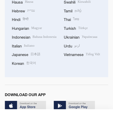
Hausa
Kiswahili
Hausa
Swahili
עברית
தமிழ்
Hebrew
Tamil
हिन्दी
ไทย
Hindi
Thai
Magyar
Türkçe
Hungarian
Turkish
Bahasa Indonesia
Українська
Indonesian
Ukrainian
Italiano
اردو
Italian
Urdu
日本語
Tiếng Việt
Japanese
Vietnamese
한국어
Korean
DOWNLOAD OUR APP