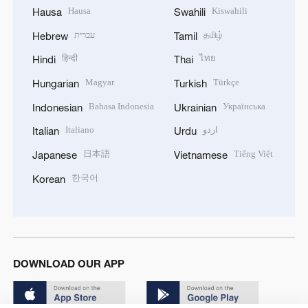
Hausa
Kiswahili
Hausa
Swahili
עברית
தமிழ்
Hebrew
Tamil
हिन्दी
ไทย
Hindi
Thai
Magyar
Türkçe
Hungarian
Turkish
Bahasa Indonesia
Українська
Indonesian
Ukrainian
Italiano
اردو
Italian
Urdu
日本語
Tiếng Việt
Japanese
Vietnamese
한국어
Korean
DOWNLOAD OUR APP