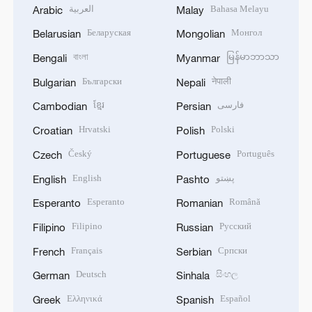
العربية
Bahasa Melayu
Arabic
Malay
Беларуская
Монгол
Belarusian
Mongolian
বাংলা
မြန်မာဘာသာ
Bengali
Myanmar
Български
नेपाली
Bulgarian
Nepali
ខ្មែរ
فارسی
Cambodian
Persian
Hrvatski
Polski
Croatian
Polish
Český
Português
Czech
Portuguese
English
پښتو
English
Pashto
Esperanto
Română
Esperanto
Romanian
Filipino
Русский
Filipino
Russian
Français
Српски
French
Serbian
Deutsch
සිංහල
German
Sinhala
Ελληνικά
Español
Greek
Spanish