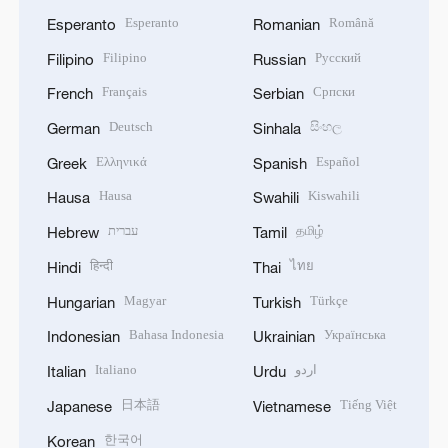
Esperanto
Română
Esperanto
Romanian
Filipino
Русский
Filipino
Russian
Français
Српски
French
Serbian
Deutsch
සිංහල
German
Sinhala
Ελληνικά
Español
Greek
Spanish
Hausa
Kiswahili
Hausa
Swahili
עברית
தமிழ்
Hebrew
Tamil
हिन्दी
ไทย
Hindi
Thai
Magyar
Türkçe
Hungarian
Turkish
Bahasa Indonesia
Українська
Indonesian
Ukrainian
Italiano
اردو
Italian
Urdu
日本語
Tiếng Việt
Japanese
Vietnamese
한국어
Korean