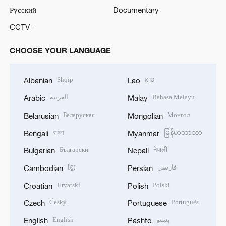
Русский
Documentary
CCTV+
CHOOSE YOUR LANGUAGE
Shqip
ລາວ
Albanian
Lao
العربية
Bahasa Melayu
Arabic
Malay
Беларуская
Монгол
Belarusian
Mongolian
বাংলা
မြန်မာဘာသာ
Bengali
Myanmar
Български
नेपाली
Bulgarian
Nepali
ខ្មែរ
فارسی
Cambodian
Persian
Hrvatski
Polski
Croatian
Polish
Český
Português
Czech
Portuguese
English
پښتو
English
Pashto