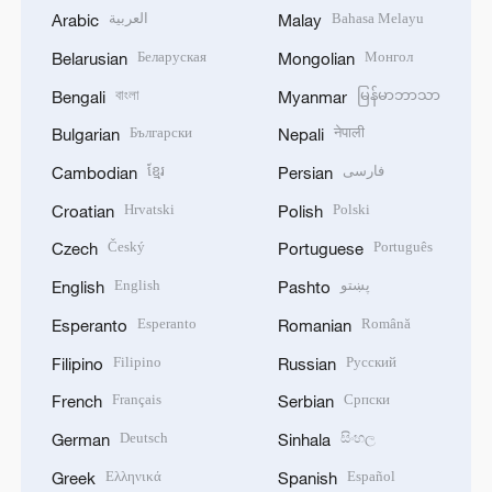
العربية
Bahasa Melayu
Arabic
Malay
Беларуская
Монгол
Belarusian
Mongolian
বাংলা
မြန်မာဘာသာ
Bengali
Myanmar
Български
नेपाली
Bulgarian
Nepali
ខ្មែរ
فارسی
Cambodian
Persian
Hrvatski
Polski
Croatian
Polish
Český
Português
Czech
Portuguese
English
پښتو
English
Pashto
Esperanto
Română
Esperanto
Romanian
Filipino
Русский
Filipino
Russian
Français
Српски
French
Serbian
Deutsch
සිංහල
German
Sinhala
Ελληνικά
Español
Greek
Spanish