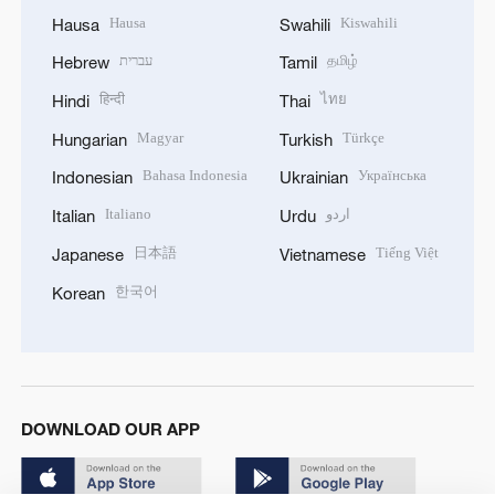
Hausa
Kiswahili
Hausa
Swahili
עברית
தமிழ்
Hebrew
Tamil
हिन्दी
ไทย
Hindi
Thai
Magyar
Türkçe
Hungarian
Turkish
Bahasa Indonesia
Українська
Indonesian
Ukrainian
Italiano
اردو
Italian
Urdu
日本語
Tiếng Việt
Japanese
Vietnamese
한국어
Korean
DOWNLOAD OUR APP