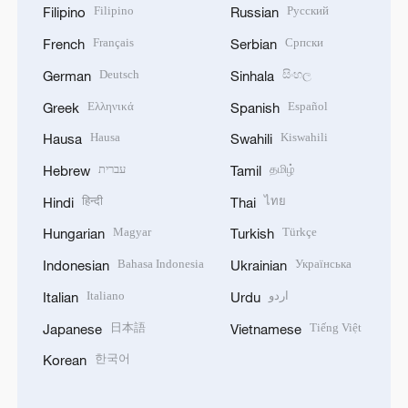
Filipino
Русский
Filipino
Russian
Français
Српски
French
Serbian
Deutsch
සිංහල
German
Sinhala
Ελληνικά
Español
Greek
Spanish
Hausa
Kiswahili
Hausa
Swahili
עברית
தமிழ்
Hebrew
Tamil
हिन्दी
ไทย
Hindi
Thai
Magyar
Türkçe
Hungarian
Turkish
Bahasa Indonesia
Українська
Indonesian
Ukrainian
Italiano
اردو
Italian
Urdu
日本語
Tiếng Việt
Japanese
Vietnamese
한국어
Korean