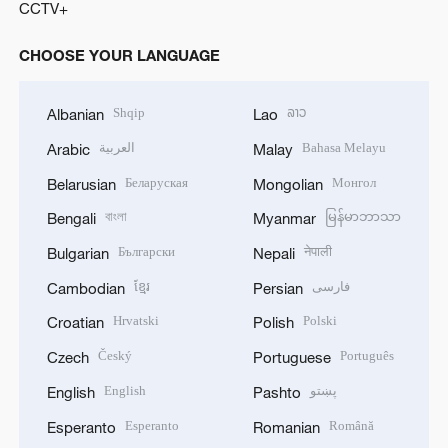
CCTV+
CHOOSE YOUR LANGUAGE
Shqip
ລາວ
Albanian
Lao
العربية
Bahasa Melayu
Arabic
Malay
Беларуская
Монгол
Belarusian
Mongolian
বাংলা
မြန်မာဘာသာ
Bengali
Myanmar
Български
नेपाली
Bulgarian
Nepali
ខ្មែរ
فارسی
Cambodian
Persian
Hrvatski
Polski
Croatian
Polish
Český
Português
Czech
Portuguese
English
پښتو
English
Pashto
Esperanto
Română
Esperanto
Romanian