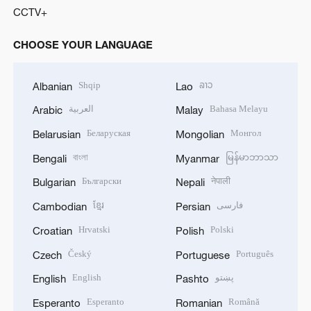
CCTV+
CHOOSE YOUR LANGUAGE
Shqip
ລາວ
Albanian
Lao
العربية
Bahasa Melayu
Arabic
Malay
Беларуская
Монгол
Belarusian
Mongolian
বাংলা
မြန်မာဘာသာ
Bengali
Myanmar
Български
नेपाली
Bulgarian
Nepali
ខ្មែរ
فارسی
Cambodian
Persian
Hrvatski
Polski
Croatian
Polish
Český
Português
Czech
Portuguese
English
پښتو
English
Pashto
Esperanto
Română
Esperanto
Romanian