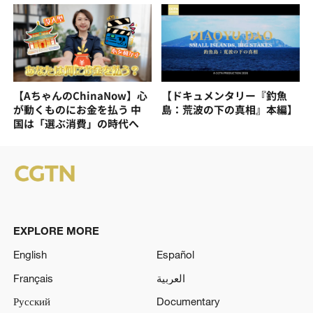
【AちゃんのChinaNow】心
【ドキュメンタリー『釣魚
が動くものにお金を払う 中
島：荒波の下の真相』本編】
国は「選ぶ消費」の時代へ
EXPLORE MORE
English
Español
Français
العربية
Русский
Documentary