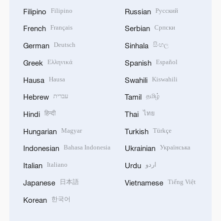
Filipino
Русский
Filipino
Russian
Français
Српски
French
Serbian
Deutsch
සිංහල
German
Sinhala
Ελληνικά
Español
Greek
Spanish
Hausa
Kiswahili
Hausa
Swahili
עברית
தமிழ்
Hebrew
Tamil
हिन्दी
ไทย
Hindi
Thai
Magyar
Türkçe
Hungarian
Turkish
Bahasa Indonesia
Українська
Indonesian
Ukrainian
Italiano
اردو
Italian
Urdu
日本語
Tiếng Việt
Japanese
Vietnamese
한국어
Korean