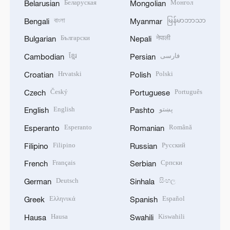
Беларуская
Монгол
Belarusian
Mongolian
বাংলা
မြန်မာဘာသာ
Bengali
Myanmar
Български
नेपाली
Bulgarian
Nepali
ខ្មែរ
فارسی
Cambodian
Persian
Hrvatski
Polski
Croatian
Polish
Český
Português
Czech
Portuguese
English
پښتو
English
Pashto
Esperanto
Română
Esperanto
Romanian
Filipino
Русский
Filipino
Russian
Français
Српски
French
Serbian
Deutsch
සිංහල
German
Sinhala
Ελληνικά
Español
Greek
Spanish
Hausa
Kiswahili
Hausa
Swahili