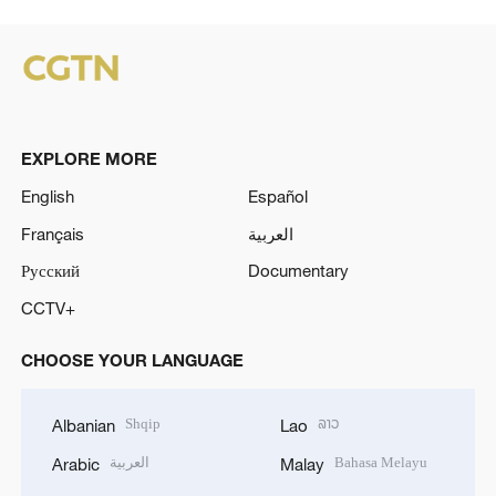
EXPLORE MORE
English
Español
Français
العربية
Русский
Documentary
CCTV+
CHOOSE YOUR LANGUAGE
Shqip
ລາວ
Albanian
Lao
العربية
Bahasa Melayu
Arabic
Malay