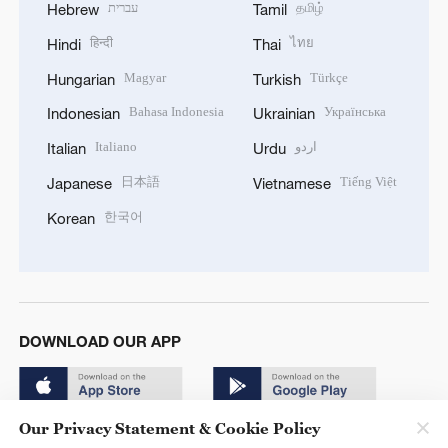
עברית
தமிழ்
Hebrew
Tamil
हिन्दी
ไทย
Hindi
Thai
Magyar
Türkçe
Hungarian
Turkish
Bahasa Indonesia
Українська
Indonesian
Ukrainian
Italiano
اردو
Italian
Urdu
日本語
Tiếng Việt
Japanese
Vietnamese
한국어
Korean
DOWNLOAD OUR APP
Our Privacy Statement & Cookie Policy