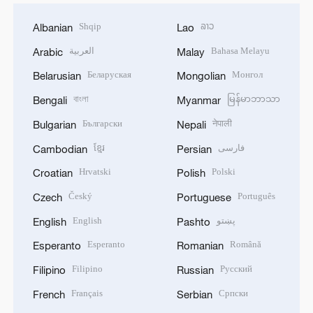
Shqip
ລາວ
Albanian
Lao
العربية
Bahasa Melayu
Arabic
Malay
Беларуская
Монгол
Belarusian
Mongolian
বাংলা
မြန်မာဘာသာ
Bengali
Myanmar
Български
नेपाली
Bulgarian
Nepali
ខ្មែរ
فارسی
Cambodian
Persian
Hrvatski
Polski
Croatian
Polish
Český
Português
Czech
Portuguese
English
پښتو
English
Pashto
Esperanto
Română
Esperanto
Romanian
Filipino
Русский
Filipino
Russian
Français
Српски
French
Serbian