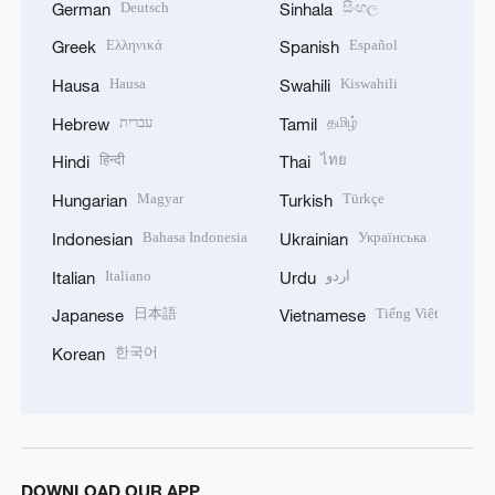
Deutsch
සිංහල
German
Sinhala
Ελληνικά
Español
Greek
Spanish
Hausa
Kiswahili
Hausa
Swahili
עברית
தமிழ்
Hebrew
Tamil
हिन्दी
ไทย
Hindi
Thai
Magyar
Türkçe
Hungarian
Turkish
Bahasa Indonesia
Українська
Indonesian
Ukrainian
Italiano
اردو
Italian
Urdu
日本語
Tiếng Việt
Japanese
Vietnamese
한국어
Korean
DOWNLOAD OUR APP