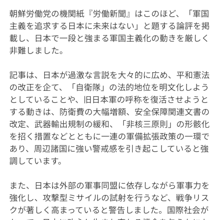
朝鮮労働党の機関紙『労働新聞』はこのほど、「軍国
主義を追求する日本に未来はない」と題する論評を掲
載し、日本で一段と強まる軍国主義化の動きを厳しく
非難しました。
記事は、日本が過激な言説を大々的に広め、平和憲法
の改正を企て、「自衛隊」の法的地位を明文化しよう
としていることや、旧日本軍の呼称を復活させようと
する動きは、防衛費の大幅増額、安全保障関連文書の
改定、武器輸出規制の緩和、「非核三原則」の形骸化
を招く措置などとともに一連の軍備拡張政策の一環で
あり、周辺諸国に強い警戒感を引き起こしていると強
調しています。
また、日本は外部の軍事同盟に依存しながら軍事力を
強化し、攻撃型ミサイルの試射を行うなど、戦争リス
クが著しく高まっていると警告しました。国際社会が