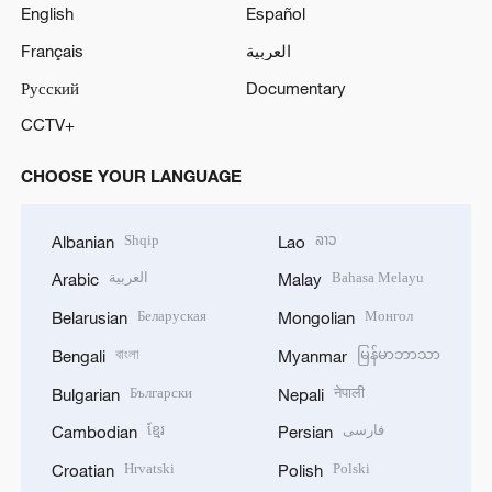
English
Español
Français
العربية
Русский
Documentary
CCTV+
CHOOSE YOUR LANGUAGE
Shqip
ລາວ
Albanian
Lao
العربية
Bahasa Melayu
Arabic
Malay
Беларуская
Монгол
Belarusian
Mongolian
বাংলা
မြန်မာဘာသာ
Bengali
Myanmar
Български
नेपाली
Bulgarian
Nepali
ខ្មែរ
فارسی
Cambodian
Persian
Hrvatski
Polski
Croatian
Polish