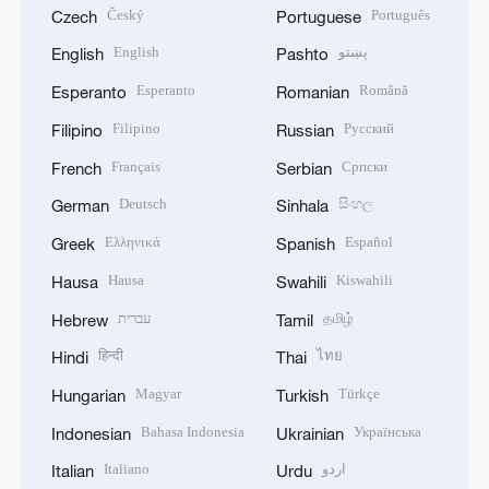
Český
Português
Czech
Portuguese
English
پښتو
English
Pashto
Esperanto
Română
Esperanto
Romanian
Filipino
Русский
Filipino
Russian
Français
Српски
French
Serbian
Deutsch
සිංහල
German
Sinhala
Ελληνικά
Español
Greek
Spanish
Hausa
Kiswahili
Hausa
Swahili
עברית
தமிழ்
Hebrew
Tamil
हिन्दी
ไทย
Hindi
Thai
Magyar
Türkçe
Hungarian
Turkish
Bahasa Indonesia
Українська
Indonesian
Ukrainian
Italiano
اردو
Italian
Urdu