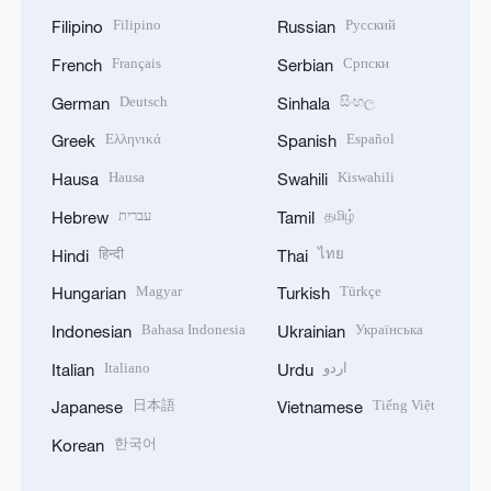
Filipino
Русский
Filipino
Russian
Français
Српски
French
Serbian
Deutsch
සිංහල
German
Sinhala
Ελληνικά
Español
Greek
Spanish
Hausa
Kiswahili
Hausa
Swahili
עברית
தமிழ்
Hebrew
Tamil
हिन्दी
ไทย
Hindi
Thai
Magyar
Türkçe
Hungarian
Turkish
Bahasa Indonesia
Українська
Indonesian
Ukrainian
Italiano
اردو
Italian
Urdu
日本語
Tiếng Việt
Japanese
Vietnamese
한국어
Korean