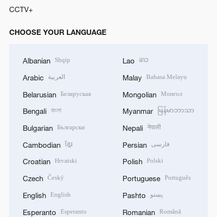
CCTV+
CHOOSE YOUR LANGUAGE
Shqip
ລາວ
Albanian
Lao
العربية
Bahasa Melayu
Arabic
Malay
Беларуская
Монгол
Belarusian
Mongolian
বাংলা
မြန်မာဘာသာ
Bengali
Myanmar
Български
नेपाली
Bulgarian
Nepali
ខ្មែរ
فارسی
Cambodian
Persian
Hrvatski
Polski
Croatian
Polish
Český
Português
Czech
Portuguese
English
پښتو
English
Pashto
Esperanto
Română
Esperanto
Romanian