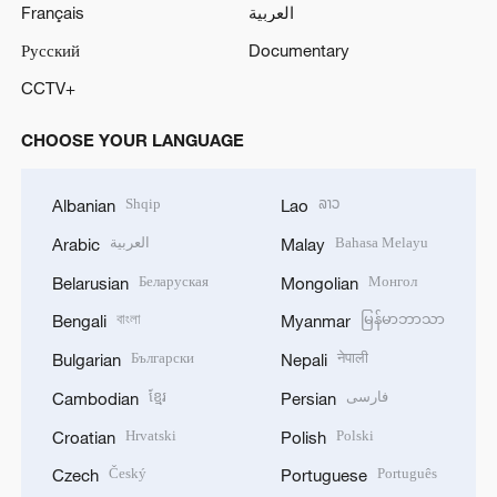
Français
العربية
Русский
Documentary
CCTV+
CHOOSE YOUR LANGUAGE
Shqip
ລາວ
Albanian
Lao
العربية
Bahasa Melayu
Arabic
Malay
Беларуская
Монгол
Belarusian
Mongolian
বাংলা
မြန်မာဘာသာ
Bengali
Myanmar
Български
नेपाली
Bulgarian
Nepali
ខ្មែរ
فارسی
Cambodian
Persian
Hrvatski
Polski
Croatian
Polish
Český
Português
Czech
Portuguese