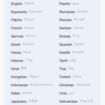
English
پښتو
English
Pashto
Esperanto
Română
Esperanto
Romanian
Filipino
Русский
Filipino
Russian
Français
Српски
French
Serbian
Deutsch
සිංහල
German
Sinhala
Ελληνικά
Español
Greek
Spanish
Hausa
Kiswahili
Hausa
Swahili
עברית
தமிழ்
Hebrew
Tamil
हिन्दी
ไทย
Hindi
Thai
Magyar
Türkçe
Hungarian
Turkish
Bahasa Indonesia
Українська
Indonesian
Ukrainian
Italiano
اردو
Italian
Urdu
日本語
Tiếng Việt
Japanese
Vietnamese