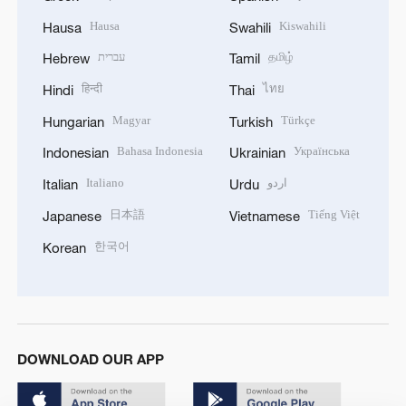
Hausa
Kiswahili
Hausa
Swahili
עברית
தமிழ்
Hebrew
Tamil
हिन्दी
ไทย
Hindi
Thai
Magyar
Türkçe
Hungarian
Turkish
Bahasa Indonesia
Українська
Indonesian
Ukrainian
Italiano
اردو
Italian
Urdu
日本語
Tiếng Việt
Japanese
Vietnamese
한국어
Korean
DOWNLOAD OUR APP