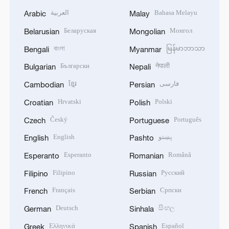
العربية
Bahasa Melayu
Arabic
Malay
Беларуская
Монгол
Belarusian
Mongolian
বাংলা
မြန်မာဘာသာ
Bengali
Myanmar
Български
नेपाली
Bulgarian
Nepali
ខ្មែរ
فارسی
Cambodian
Persian
Hrvatski
Polski
Croatian
Polish
Český
Português
Czech
Portuguese
English
پښتو
English
Pashto
Esperanto
Română
Esperanto
Romanian
Filipino
Русский
Filipino
Russian
Français
Српски
French
Serbian
Deutsch
සිංහල
German
Sinhala
Ελληνικά
Español
Greek
Spanish