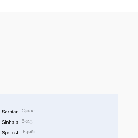
Serbian
Српски
Sinhala
සිංහල
Spanish
Español