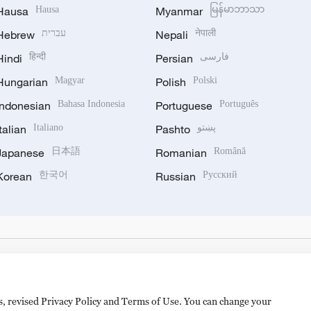
Hausa
Hausa
Myanmar
မြန်မာဘာသာ
Hebrew
עברית
Nepali
नेपाली
Hindi
हिन्दी
Persian
فارسی
Hungarian
Magyar
Polish
Polski
Indonesian
Bahasa Indonesia
Portuguese
Português
Italian
Italiano
Pashto
پښتو
Japanese
日本語
Romanian
Română
Korean
한국어
Russian
Русский
es, revised Privacy Policy and Terms of Use. You can change your