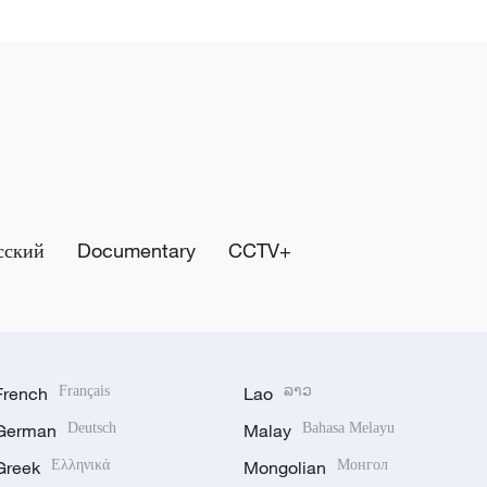
сский
Documentary
CCTV+
French
Français
Lao
ລາວ
German
Deutsch
Malay
Bahasa Melayu
Greek
Ελληνικά
Mongolian
Монгол