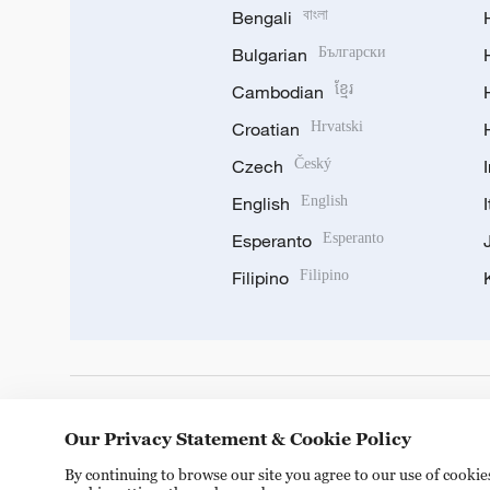
Bengali
বাংলা
Bulgarian
Български
Cambodian
ខ្មែរ
Croatian
Hrvatski
Czech
Český
English
English
Esperanto
Esperanto
Filipino
Filipino
DOWNLOAD OUR APP
Our Privacy Statement & Cookie Policy
By continuing to browse our site you agree to our use of cooki