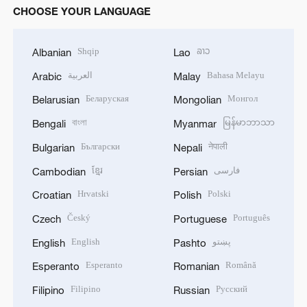
CHOOSE YOUR LANGUAGE
Shqip
ລາວ
Albanian
Lao
العربية
Bahasa Melayu
Arabic
Malay
Беларуская
Монгол
Belarusian
Mongolian
বাংলা
မြန်မာဘာသာ
Bengali
Myanmar
Български
नेपाली
Bulgarian
Nepali
ខ្មែរ
فارسی
Cambodian
Persian
Hrvatski
Polski
Croatian
Polish
Český
Português
Czech
Portuguese
English
پښتو
English
Pashto
Esperanto
Română
Esperanto
Romanian
Filipino
Русский
Filipino
Russian