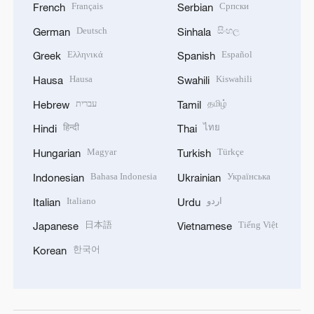
Français
Српски
French
Serbian
Deutsch
සිංහල
German
Sinhala
Ελληνικά
Español
Greek
Spanish
Hausa
Kiswahili
Hausa
Swahili
עברית
தமிழ்
Hebrew
Tamil
हिन्दी
ไทย
Hindi
Thai
Magyar
Türkçe
Hungarian
Turkish
Bahasa Indonesia
Українська
Indonesian
Ukrainian
Italiano
اردو
Italian
Urdu
日本語
Tiếng Việt
Japanese
Vietnamese
한국어
Korean