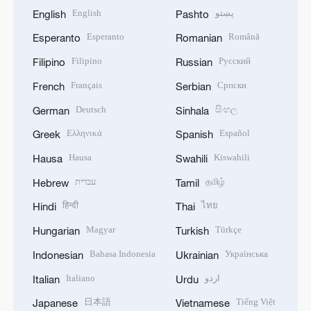
English
پښتو
English
Pashto
Esperanto
Română
Esperanto
Romanian
Filipino
Русский
Filipino
Russian
Français
Српски
French
Serbian
Deutsch
සිංහල
German
Sinhala
Ελληνικά
Español
Greek
Spanish
Hausa
Kiswahili
Hausa
Swahili
עברית
தமிழ்
Hebrew
Tamil
हिन्दी
ไทย
Hindi
Thai
Magyar
Türkçe
Hungarian
Turkish
Bahasa Indonesia
Українська
Indonesian
Ukrainian
Italiano
اردو
Italian
Urdu
日本語
Tiếng Việt
Japanese
Vietnamese