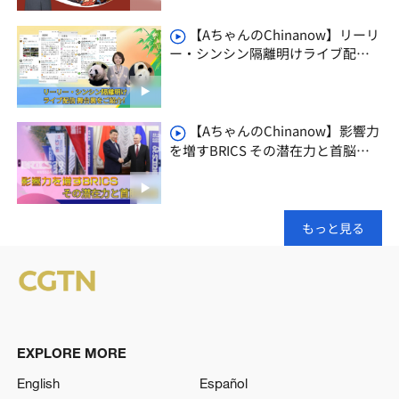
【AちゃんのChinanow】リーリ
ー・シンシン隔離明けライブ配信
舞台裏をご紹介！
【AちゃんのChinanow】影響力
を増すBRICS その潜在力と首脳会
議
もっと見る
EXPLORE MORE
English
Español