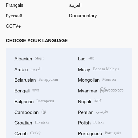
Français
العربية
Русский
Documentary
CCTV+
CHOOSE YOUR LANGUAGE
Shqip
ລາວ
Albanian
Lao
العربية
Bahasa Melayu
Arabic
Malay
Беларуская
Монгол
Belarusian
Mongolian
বাংলা
မြန်မာဘာသာ
Bengali
Myanmar
Български
नेपाली
Bulgarian
Nepali
ខ្មែរ
فارسی
Cambodian
Persian
Hrvatski
Polski
Croatian
Polish
Český
Português
Czech
Portuguese