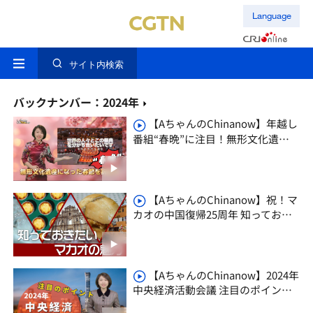
Language
サイト内検索
バックナンバー：2024年
【AちゃんのChinanow】年越し
番組“春晩”に注目！無形文化遺産
になった春節を祝おう
【AちゃんのChinanow】祝！マ
カオの中国復帰25周年 知っておき
たいマカオの魅力
【AちゃんのChinanow】2024年
中央経済活動会議 注目のポイント
は？