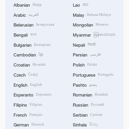
Shqip
ລາວ
Albanian
Lao
العربية
Bahasa Melayu
Arabic
Malay
Беларуская
Монгол
Belarusian
Mongolian
বাংলা
မြန်မာဘာသာ
Bengali
Myanmar
Български
नेपाली
Bulgarian
Nepali
ខ្មែរ
فارسی
Cambodian
Persian
Hrvatski
Polski
Croatian
Polish
Český
Português
Czech
Portuguese
English
پښتو
English
Pashto
Esperanto
Română
Esperanto
Romanian
Filipino
Русский
Filipino
Russian
Français
Српски
French
Serbian
Deutsch
සිංහල
German
Sinhala