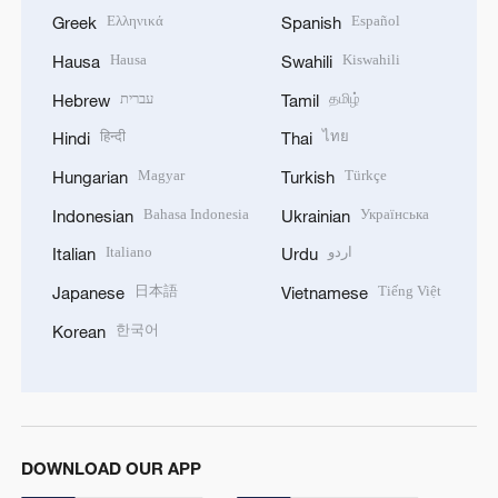
Ελληνικά
Español
Greek
Spanish
Hausa
Kiswahili
Hausa
Swahili
עברית
தமிழ்
Hebrew
Tamil
हिन्दी
ไทย
Hindi
Thai
Magyar
Türkçe
Hungarian
Turkish
Bahasa Indonesia
Українська
Indonesian
Ukrainian
Italiano
اردو
Italian
Urdu
日本語
Tiếng Việt
Japanese
Vietnamese
한국어
Korean
DOWNLOAD OUR APP