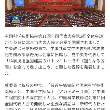
中国科学技術協会第11回全国代表大会第2回全体会議
が7月8日に北京市内の人民大会堂で開催されました。
中央政治局常務委員
で、中国共産党中央書記処常務書
記を務める蔡奇氏は会議に出席し、党中央を代表して
「科学技術強国建設のバトンリレーでの『鍵となる区
間』を全力で走り抜こう」と題した祝辞を発表しまし
た。
蔡委員は祝辞の中で、「習近平総書記が国家科学技術
奨励大会、中国科学院院士（アカデミー会員）と中国
工程院院士の両院院士大会、中国科学技術協会第11回
全国代表大会で発表した重要な講話は、新時代の新た
な道のりにおける科学技術活動と科学技術協会の任務