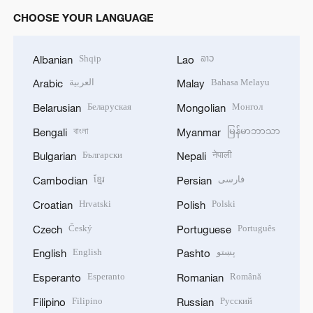
CHOOSE YOUR LANGUAGE
Shqip
ລາວ
Albanian
Lao
العربية
Bahasa Melayu
Arabic
Malay
Беларуская
Монгол
Belarusian
Mongolian
বাংলা
မြန်မာဘာသာ
Bengali
Myanmar
Български
नेपाली
Bulgarian
Nepali
ខ្មែរ
فارسی
Cambodian
Persian
Hrvatski
Polski
Croatian
Polish
Český
Português
Czech
Portuguese
English
پښتو
English
Pashto
Esperanto
Română
Esperanto
Romanian
Filipino
Русский
Filipino
Russian