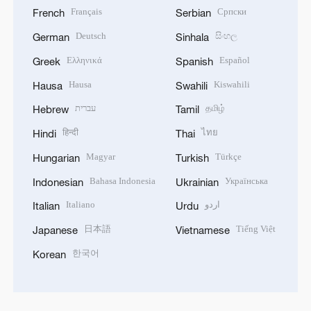
Français
Српски
French
Serbian
Deutsch
සිංහල
German
Sinhala
Ελληνικά
Español
Greek
Spanish
Hausa
Kiswahili
Hausa
Swahili
עברית
தமிழ்
Hebrew
Tamil
हिन्दी
ไทย
Hindi
Thai
Magyar
Türkçe
Hungarian
Turkish
Bahasa Indonesia
Українська
Indonesian
Ukrainian
Italiano
اردو
Italian
Urdu
日本語
Tiếng Việt
Japanese
Vietnamese
한국어
Korean