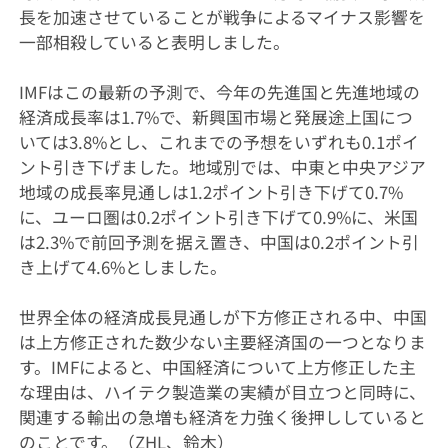
長を加速させていることが戦争によるマイナス影響を
一部相殺していると表明しました。
IMFはこの最新の予測で、今年の先進国と先進地域の
経済成長率は1.7%で、新興国市場と発展途上国につ
いては3.8%とし、これまでの予想をいずれも0.1ポイ
ント引き下げました。地域別では、中東と中央アジア
地域の成長率見通しは1.2ポイント引き下げて0.7%
に、ユーロ圏は0.2ポイント引き下げて0.9%に、米国
は2.3%で前回予測を据え置き、中国は0.2ポイント引
き上げて4.6%としました。
世界全体の経済成長見通しが下方修正される中、中国
は上方修正された数少ない主要経済国の一つとなりま
す。IMFによると、中国経済について上方修正した主
な理由は、ハイテク製造業の実績が目立つと同時に、
関連する輸出の急増も経済を力強く後押ししていると
のことです。（ZHL、鈴木）