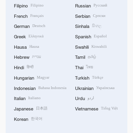
Filipino
Русский
Filipino
Russian
Français
Српски
French
Serbian
Deutsch
සිංහල
German
Sinhala
Ελληνικά
Español
Greek
Spanish
Hausa
Kiswahili
Hausa
Swahili
עברית
தமிழ்
Hebrew
Tamil
हिन्दी
ไทย
Hindi
Thai
Magyar
Türkçe
Hungarian
Turkish
Bahasa Indonesia
Українська
Indonesian
Ukrainian
Italiano
اردو
Italian
Urdu
日本語
Tiếng Việt
Japanese
Vietnamese
한국어
Korean