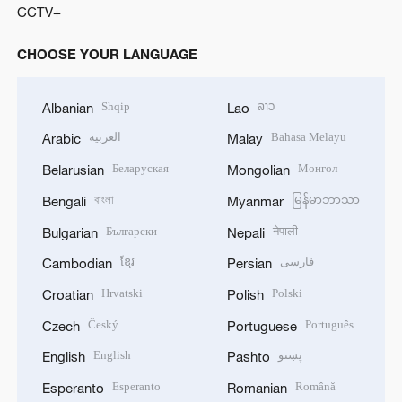
CCTV+
CHOOSE YOUR LANGUAGE
Shqip
ລາວ
Albanian
Lao
العربية
Bahasa Melayu
Arabic
Malay
Беларуская
Монгол
Belarusian
Mongolian
বাংলা
မြန်မာဘာသာ
Bengali
Myanmar
Български
नेपाली
Bulgarian
Nepali
ខ្មែរ
فارسی
Cambodian
Persian
Hrvatski
Polski
Croatian
Polish
Český
Português
Czech
Portuguese
English
پښتو
English
Pashto
Esperanto
Română
Esperanto
Romanian