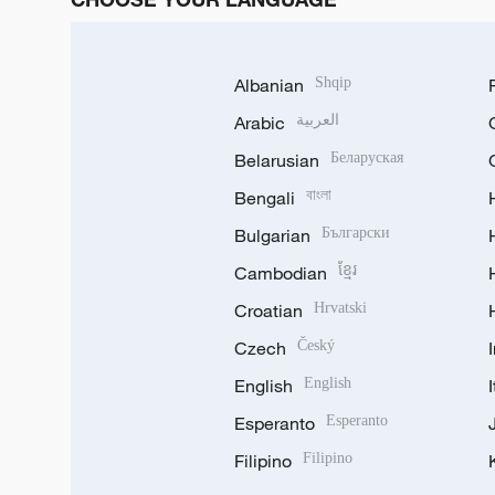
Albanian
Shqip
Arabic
العربية
Belarusian
Беларуская
Bengali
বাংলা
Bulgarian
Български
Cambodian
ខ្មែរ
Croatian
Hrvatski
Czech
Český
English
English
Esperanto
Esperanto
Filipino
Filipino