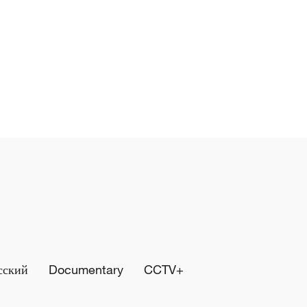
сский
Documentary
CCTV+