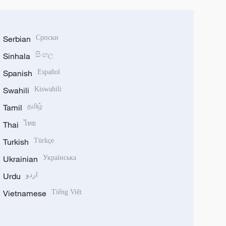
Serbian
Српски
Sinhala
සිංහල
Spanish
Español
Swahili
Kiswahili
Tamil
தமிழ்
Thai
ไทย
Turkish
Türkçe
Ukrainian
Українська
Urdu
اردو
Vietnamese
Tiếng Việt