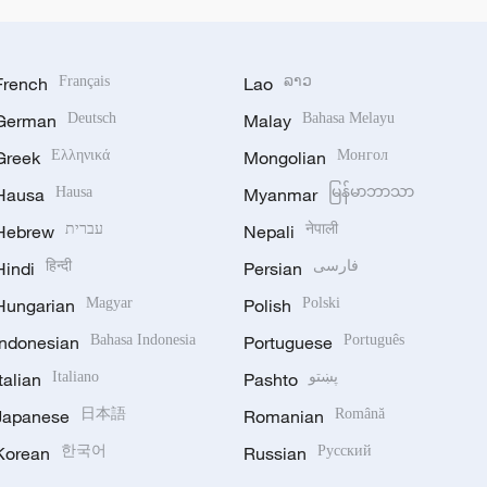
French
Français
Lao
ລາວ
German
Deutsch
Malay
Bahasa Melayu
Greek
Ελληνικά
Mongolian
Монгол
Hausa
Hausa
Myanmar
မြန်မာဘာသာ
Hebrew
עברית
Nepali
नेपाली
Hindi
हिन्दी
Persian
فارسی
Hungarian
Magyar
Polish
Polski
Indonesian
Bahasa Indonesia
Portuguese
Português
Italian
Italiano
Pashto
پښتو
Japanese
日本語
Romanian
Română
Korean
한국어
Russian
Русский