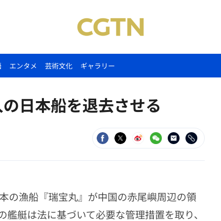
語
エンタメ
芸術文化
ギャラリー
入の日本船を退去させる
日本の漁船『瑞宝丸』が中国の赤尾嶼周辺の領
の艦艇は法に基づいて必要な管理措置を取り、