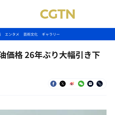
語
エンタメ
芸術文化
ギャラリー
油価格 26年ぶり大幅引き下