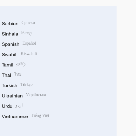
Serbian
Српски
Sinhala
සිංහල
Spanish
Español
Swahili
Kiswahili
Tamil
தமிழ்
Thai
ไทย
Turkish
Türkçe
Ukrainian
Українська
Urdu
اردو
Vietnamese
Tiếng Việt