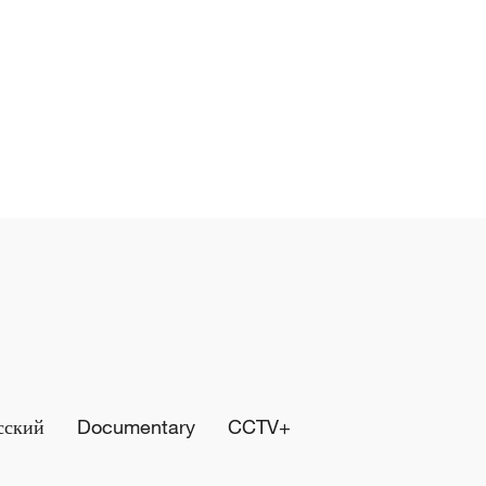
сский
Documentary
CCTV+