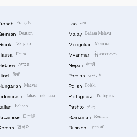
French
Français
Lao
ລາວ
German
Deutsch
Malay
Bahasa Melayu
Greek
Ελληνικά
Mongolian
Монгол
Hausa
Hausa
Myanmar
မြန်မာဘာသာ
Hebrew
עברית
Nepali
नेपाली
Hindi
हिन्दी
Persian
فارسی
Hungarian
Magyar
Polish
Polski
Indonesian
Bahasa Indonesia
Portuguese
Português
Italian
Italiano
Pashto
پښتو
Japanese
日本語
Romanian
Română
Korean
한국어
Russian
Русский