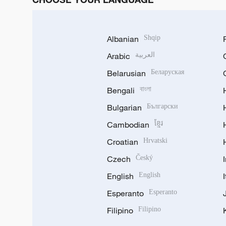
Albanian
Shqip
Arabic
العربية
Belarusian
Беларуская
Bengali
বাংলা
Bulgarian
Български
Cambodian
ខ្មែរ
Croatian
Hrvatski
Czech
Český
English
English
Esperanto
Esperanto
Filipino
Filipino