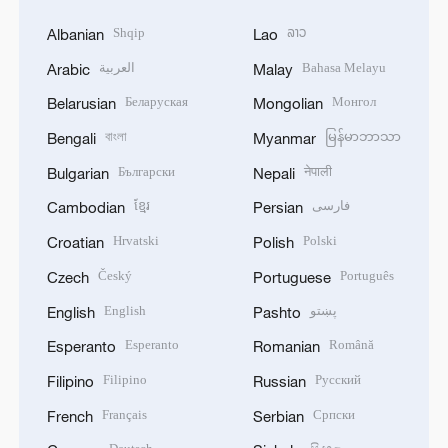
Shqip
ລາວ
Albanian
Lao
العربية
Bahasa Melayu
Arabic
Malay
Беларуская
Монгол
Belarusian
Mongolian
বাংলা
မြန်မာဘာသာ
Bengali
Myanmar
Български
नेपाली
Bulgarian
Nepali
ខ្មែរ
فارسی
Cambodian
Persian
Hrvatski
Polski
Croatian
Polish
Český
Português
Czech
Portuguese
English
پښتو
English
Pashto
Esperanto
Română
Esperanto
Romanian
Filipino
Русский
Filipino
Russian
Français
Српски
French
Serbian