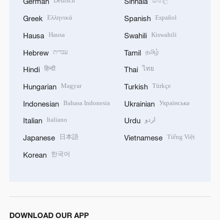
Deutsch
සිංහල
German
Sinhala
Ελληνικά
Español
Greek
Spanish
Hausa
Kiswahili
Hausa
Swahili
עברית
தமிழ்
Hebrew
Tamil
हिन्दी
ไทย
Hindi
Thai
Magyar
Türkçe
Hungarian
Turkish
Bahasa Indonesia
Українська
Indonesian
Ukrainian
Italiano
اردو
Italian
Urdu
日本語
Tiếng Việt
Japanese
Vietnamese
한국어
Korean
DOWNLOAD OUR APP