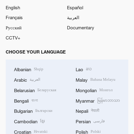
English
Español
Français
العربية
Русский
Documentary
CCTV+
CHOOSE YOUR LANGUAGE
Shqip
ລາວ
Albanian
Lao
العربية
Bahasa Melayu
Arabic
Malay
Беларуская
Монгол
Belarusian
Mongolian
বাংলা
မြန်မာဘာသာ
Bengali
Myanmar
Български
नेपाली
Bulgarian
Nepali
ខ្មែរ
فارسی
Cambodian
Persian
Hrvatski
Polski
Croatian
Polish