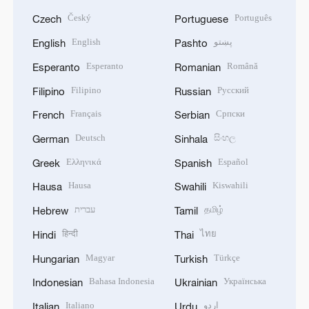
Český
Português
Czech
Portuguese
English
پښتو
English
Pashto
Esperanto
Română
Esperanto
Romanian
Filipino
Русский
Filipino
Russian
Français
Српски
French
Serbian
Deutsch
සිංහල
German
Sinhala
Ελληνικά
Español
Greek
Spanish
Hausa
Kiswahili
Hausa
Swahili
עברית
தமிழ்
Hebrew
Tamil
हिन्दी
ไทย
Hindi
Thai
Magyar
Türkçe
Hungarian
Turkish
Bahasa Indonesia
Українська
Indonesian
Ukrainian
Italiano
اردو
Italian
Urdu