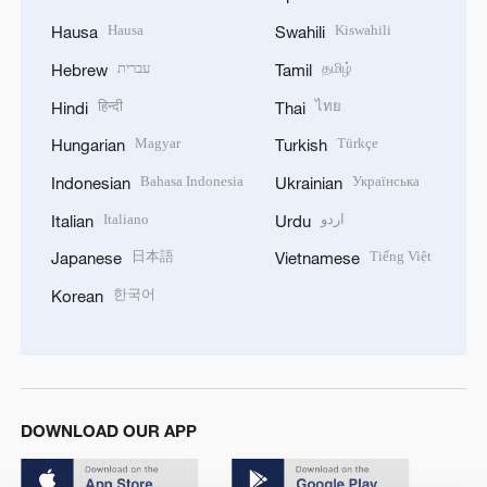
Hausa
Kiswahili
Hausa
Swahili
עברית
தமிழ்
Hebrew
Tamil
हिन्दी
ไทย
Hindi
Thai
Magyar
Türkçe
Hungarian
Turkish
Bahasa Indonesia
Українська
Indonesian
Ukrainian
Italiano
اردو
Italian
Urdu
日本語
Tiếng Việt
Japanese
Vietnamese
한국어
Korean
DOWNLOAD OUR APP