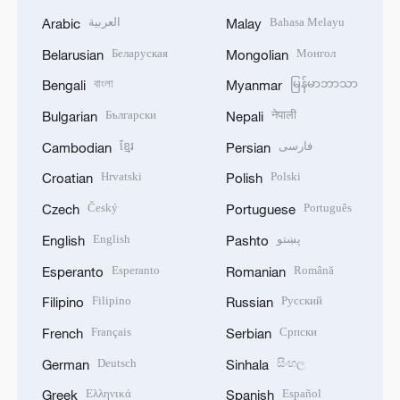
العربية
Bahasa Melayu
Arabic
Malay
Беларуская
Монгол
Belarusian
Mongolian
বাংলা
မြန်မာဘာသာ
Bengali
Myanmar
Български
नेपाली
Bulgarian
Nepali
ខ្មែរ
فارسی
Cambodian
Persian
Hrvatski
Polski
Croatian
Polish
Český
Português
Czech
Portuguese
English
پښتو
English
Pashto
Esperanto
Română
Esperanto
Romanian
Filipino
Русский
Filipino
Russian
Français
Српски
French
Serbian
Deutsch
සිංහල
German
Sinhala
Ελληνικά
Español
Greek
Spanish