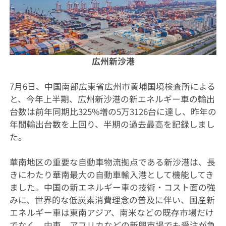
広州新沙港
7月6日、中国南部広東省広州市黄埔国境検査所による
と、今年上半期、広州新沙港の新エネルギー車の輸出
台数は前年同期比325%増の5万3126台に達し、昨年の
年間輸出台数を上回り、半期の過去最高を記録しまし
た。
華南地区の重要な自動車物流拠点である新沙港は、長
きにわたり華南最大の自動車輸入港として機能してき
ました。中国の新エネルギー車の技術・コスト面の強
みに、世界的な低炭素消費理念の普及に伴い、国産新
エネルギー車は東南アジア、南米などの既存市場だけ
でなく、中東、アフリカなどの新興市場でも受注が急