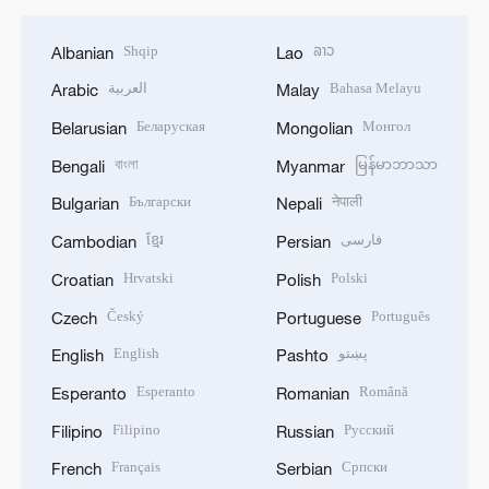
Shqip
ລາວ
Albanian
Lao
العربية
Bahasa Melayu
Arabic
Malay
Беларуская
Монгол
Belarusian
Mongolian
বাংলা
မြန်မာဘာသာ
Bengali
Myanmar
Български
नेपाली
Bulgarian
Nepali
ខ្មែរ
فارسی
Cambodian
Persian
Hrvatski
Polski
Croatian
Polish
Český
Português
Czech
Portuguese
English
پښتو
English
Pashto
Esperanto
Română
Esperanto
Romanian
Filipino
Русский
Filipino
Russian
Français
Српски
French
Serbian