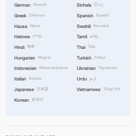
Deutsch
සිංහල
German
Sinhala
Ελληνικά
Español
Greek
Spanish
Hausa
Kiswahili
Hausa
Swahili
עברית
தமிழ்
Hebrew
Tamil
हिन्दी
ไทย
Hindi
Thai
Magyar
Türkçe
Hungarian
Turkish
Bahasa Indonesia
Українська
Indonesian
Ukrainian
Italiano
اردو
Italian
Urdu
日本語
Tiếng Việt
Japanese
Vietnamese
한국어
Korean