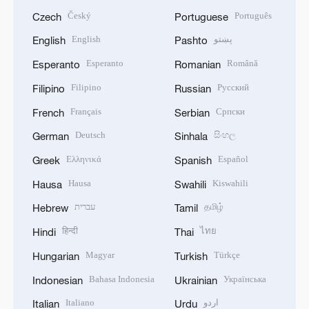
Český
Português
Czech
Portuguese
English
پښتو
English
Pashto
Esperanto
Română
Esperanto
Romanian
Filipino
Русский
Filipino
Russian
Français
Српски
French
Serbian
Deutsch
සිංහල
German
Sinhala
Ελληνικά
Español
Greek
Spanish
Hausa
Kiswahili
Hausa
Swahili
עברית
தமிழ்
Hebrew
Tamil
हिन्दी
ไทย
Hindi
Thai
Magyar
Türkçe
Hungarian
Turkish
Bahasa Indonesia
Українська
Indonesian
Ukrainian
Italiano
اردو
Italian
Urdu