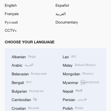
English
Español
Français
العربية
Русский
Documentary
CCTV+
CHOOSE YOUR LANGUAGE
Shqip
ລາວ
Albanian
Lao
العربية
Bahasa Melayu
Arabic
Malay
Беларуская
Монгол
Belarusian
Mongolian
বাংলা
မြန်မာဘာသာ
Bengali
Myanmar
Български
नेपाली
Bulgarian
Nepali
ខ្មែរ
فارسی
Cambodian
Persian
Hrvatski
Polski
Croatian
Polish