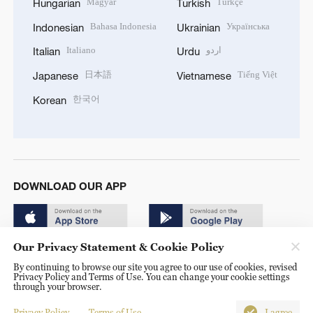
Magyar
Türkçe
Hungarian
Turkish
Bahasa Indonesia
Українська
Indonesian
Ukrainian
Italiano
اردو
Italian
Urdu
日本語
Tiếng Việt
Japanese
Vietnamese
한국어
Korean
DOWNLOAD OUR APP
Our Privacy Statement & Cookie Policy
By continuing to browse our site you agree to our use of cookies, revised
Privacy Policy and Terms of Use. You can change your cookie settings
through your browser.
© China Radio International.CRI. All Rights Reserved. 16A
Shijingshan Road, Beijing, China. 100040
Privacy Policy
Terms of Use
I agree