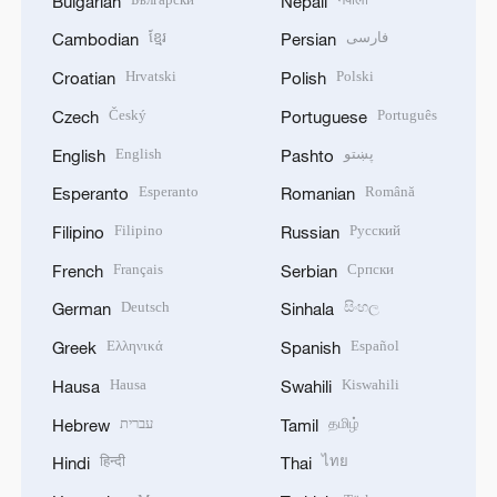
Bulgarian
Nepali
ខ្មែរ
فارسی
Cambodian
Persian
Hrvatski
Polski
Croatian
Polish
Český
Português
Czech
Portuguese
English
پښتو
English
Pashto
Esperanto
Română
Esperanto
Romanian
Filipino
Русский
Filipino
Russian
Français
Српски
French
Serbian
Deutsch
සිංහල
German
Sinhala
Ελληνικά
Español
Greek
Spanish
Hausa
Kiswahili
Hausa
Swahili
עברית
தமிழ்
Hebrew
Tamil
हिन्दी
ไทย
Hindi
Thai