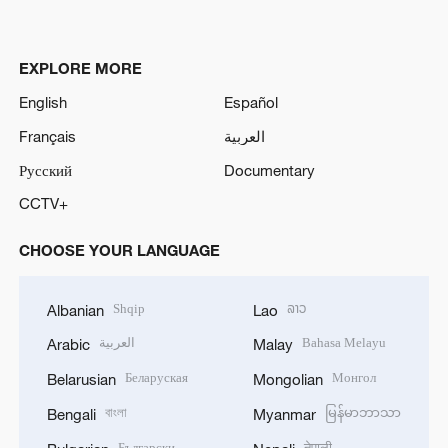
EXPLORE MORE
English
Español
Français
العربية
Русский
Documentary
CCTV+
CHOOSE YOUR LANGUAGE
Shqip
ລາວ
Albanian
Lao
العربية
Bahasa Melayu
Arabic
Malay
Беларуская
Монгол
Belarusian
Mongolian
বাংলা
မြန်မာဘာသာ
Bengali
Myanmar
Български
नेपाली