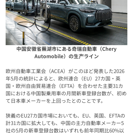
中国安徽省蕪湖市にある奇瑞自動車（Chery
Automobile）の生产ライン
欧州自動車工業会（ACEA）がこのほど発表した2026
年5月の統計によると、欧州連合（EU）27カ国・英
国・欧州自由貿易連合（EFTA）を合わせた主要31カ
国における中国製乗用車の月間新車登録台数が、初め
て日本車メーカーを上回ったとのことです。
狭義のEU27カ国市場においても、EU、英国、EFTAの
計31カ国に拡大しても、中国の主力自動車メーカー5
社の5月の新車登録台数はいずれも前年同期比60%以