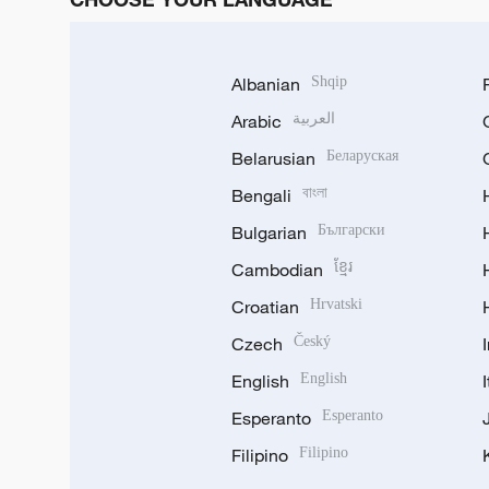
Albanian
Shqip
Arabic
العربية
Belarusian
Беларуская
Bengali
বাংলা
Bulgarian
Български
Cambodian
ខ្មែរ
Croatian
Hrvatski
Czech
Český
English
English
Esperanto
Esperanto
Filipino
Filipino