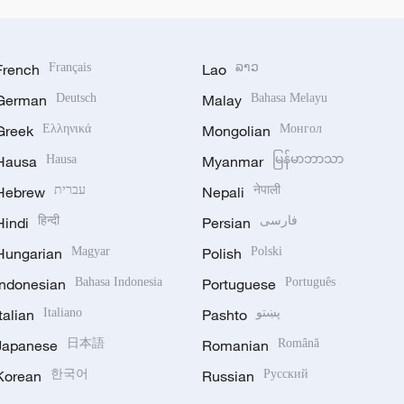
French
Français
Lao
ລາວ
German
Deutsch
Malay
Bahasa Melayu
Greek
Ελληνικά
Mongolian
Монгол
Hausa
Hausa
Myanmar
မြန်မာဘာသာ
Hebrew
עברית
Nepali
नेपाली
Hindi
हिन्दी
Persian
فارسی
Hungarian
Magyar
Polish
Polski
Indonesian
Bahasa Indonesia
Portuguese
Português
Italian
Italiano
Pashto
پښتو
Japanese
日本語
Romanian
Română
Korean
한국어
Russian
Русский