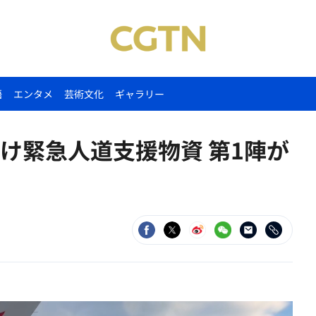
語
エンタメ
芸術文化
ギャラリー
け緊急人道支援物資 第1陣が