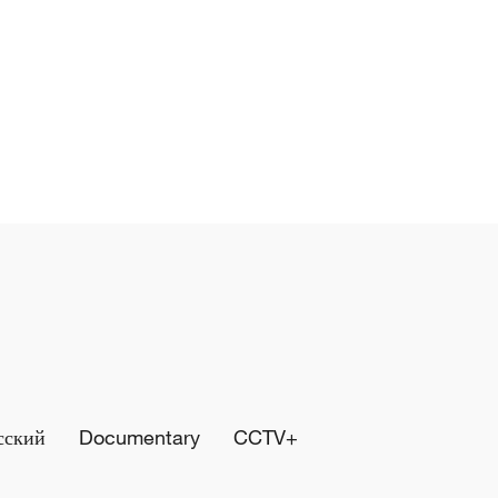
сский
Documentary
CCTV+