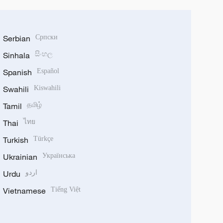
Serbian
Српски
Sinhala
සිංහල
Spanish
Español
Swahili
Kiswahili
Tamil
தமிழ்
Thai
ไทย
Turkish
Türkçe
Ukrainian
Українська
Urdu
اردو
Vietnamese
Tiếng Việt