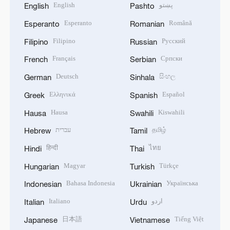
English
پښتو
English
Pashto
Esperanto
Română
Esperanto
Romanian
Filipino
Русский
Filipino
Russian
Français
Српски
French
Serbian
Deutsch
සිංහල
German
Sinhala
Ελληνικά
Español
Greek
Spanish
Hausa
Kiswahili
Hausa
Swahili
עברית
தமிழ்
Hebrew
Tamil
हिन्दी
ไทย
Hindi
Thai
Magyar
Türkçe
Hungarian
Turkish
Bahasa Indonesia
Українська
Indonesian
Ukrainian
Italiano
اردو
Italian
Urdu
日本語
Tiếng Việt
Japanese
Vietnamese