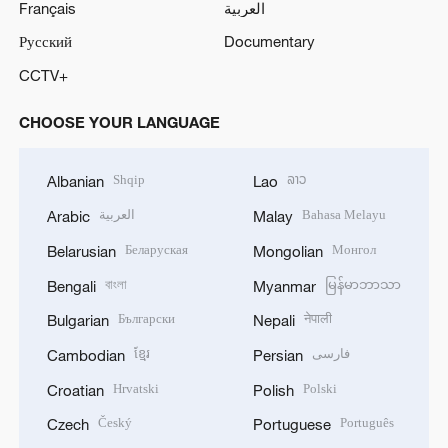
Français
العربية
Русский
Documentary
CCTV+
CHOOSE YOUR LANGUAGE
Shqip
ລາວ
Albanian
Lao
العربية
Bahasa Melayu
Arabic
Malay
Беларуская
Монгол
Belarusian
Mongolian
বাংলা
မြန်မာဘာသာ
Bengali
Myanmar
Български
नेपाली
Bulgarian
Nepali
ខ្មែរ
فارسی
Cambodian
Persian
Hrvatski
Polski
Croatian
Polish
Český
Português
Czech
Portuguese