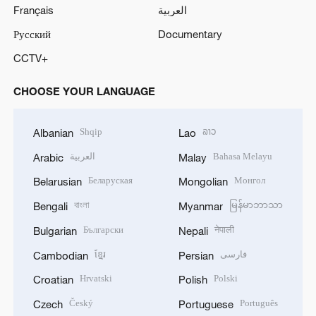
Français
العربية
Русский
Documentary
CCTV+
CHOOSE YOUR LANGUAGE
Shqip
ລາວ
Albanian
Lao
العربية
Bahasa Melayu
Arabic
Malay
Беларуская
Монгол
Belarusian
Mongolian
বাংলা
မြန်မာဘာသာ
Bengali
Myanmar
Български
नेपाली
Bulgarian
Nepali
ខ្មែរ
فارسی
Cambodian
Persian
Hrvatski
Polski
Croatian
Polish
Český
Português
Czech
Portuguese