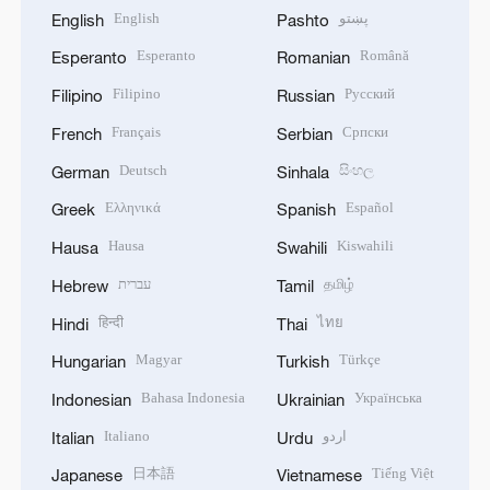
English
پښتو
English
Pashto
Esperanto
Română
Esperanto
Romanian
Filipino
Русский
Filipino
Russian
Français
Српски
French
Serbian
Deutsch
සිංහල
German
Sinhala
Ελληνικά
Español
Greek
Spanish
Hausa
Kiswahili
Hausa
Swahili
עברית
தமிழ்
Hebrew
Tamil
हिन्दी
ไทย
Hindi
Thai
Magyar
Türkçe
Hungarian
Turkish
Bahasa Indonesia
Українська
Indonesian
Ukrainian
Italiano
اردو
Italian
Urdu
日本語
Tiếng Việt
Japanese
Vietnamese