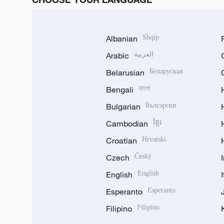
Albanian
Shqip
Arabic
العربية
Belarusian
Беларуская
Bengali
বাংলা
Bulgarian
Български
Cambodian
ខ្មែរ
Croatian
Hrvatski
Czech
Český
English
English
Esperanto
Esperanto
Filipino
Filipino