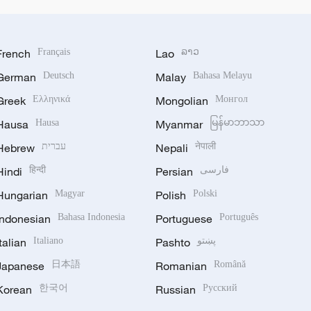
French
Français
Lao
ລາວ
German
Deutsch
Malay
Bahasa Melayu
Greek
Ελληνικά
Mongolian
Монгол
Hausa
Hausa
Myanmar
မြန်မာဘာသာ
Hebrew
עברית
Nepali
नेपाली
Hindi
हिन्दी
Persian
فارسی
Hungarian
Magyar
Polish
Polski
Indonesian
Bahasa Indonesia
Portuguese
Português
Italian
Italiano
Pashto
پښتو
Japanese
日本語
Romanian
Română
Korean
한국어
Russian
Русский