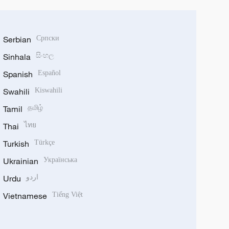
Serbian
Српски
Sinhala
සිංහල
Spanish
Español
Swahili
Kiswahili
Tamil
தமிழ்
Thai
ไทย
Turkish
Türkçe
Ukrainian
Українська
Urdu
اردو
Vietnamese
Tiếng Việt