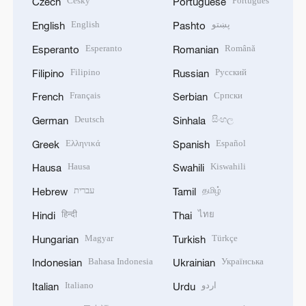
Český
Português
Czech
Portuguese
English
پښتو
English
Pashto
Esperanto
Română
Esperanto
Romanian
Filipino
Русский
Filipino
Russian
Français
Српски
French
Serbian
Deutsch
සිංහල
German
Sinhala
Ελληνικά
Español
Greek
Spanish
Hausa
Kiswahili
Hausa
Swahili
עברית
தமிழ்
Hebrew
Tamil
हिन्दी
ไทย
Hindi
Thai
Magyar
Türkçe
Hungarian
Turkish
Bahasa Indonesia
Українська
Indonesian
Ukrainian
Italiano
اردو
Italian
Urdu