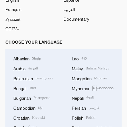
Français
العربية
Русский
Documentary
CCTV+
CHOOSE YOUR LANGUAGE
Shqip
ລາວ
Albanian
Lao
العربية
Bahasa Melayu
Arabic
Malay
Беларуская
Монгол
Belarusian
Mongolian
বাংলা
မြန်မာဘာသာ
Bengali
Myanmar
Български
नेपाली
Bulgarian
Nepali
ខ្មែរ
فارسی
Cambodian
Persian
Hrvatski
Polski
Croatian
Polish