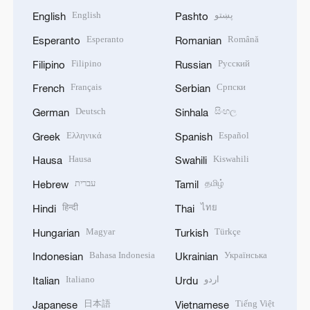
English
پښتو
English
Pashto
Esperanto
Română
Esperanto
Romanian
Filipino
Русский
Filipino
Russian
Français
Српски
French
Serbian
Deutsch
සිංහල
German
Sinhala
Ελληνικά
Español
Greek
Spanish
Hausa
Kiswahili
Hausa
Swahili
עברית
தமிழ்
Hebrew
Tamil
हिन्दी
ไทย
Hindi
Thai
Magyar
Türkçe
Hungarian
Turkish
Bahasa Indonesia
Українська
Indonesian
Ukrainian
Italiano
اردو
Italian
Urdu
日本語
Tiếng Việt
Japanese
Vietnamese