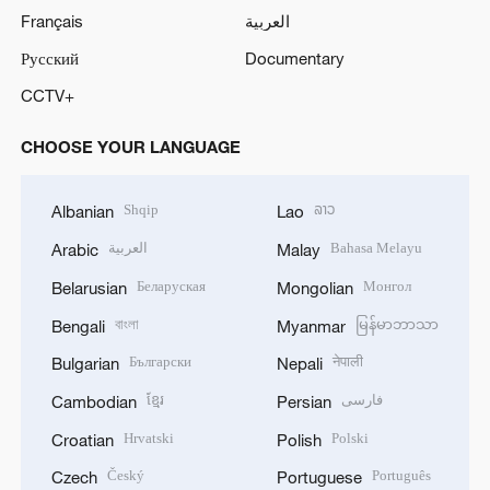
Français
العربية
Русский
Documentary
CCTV+
CHOOSE YOUR LANGUAGE
Shqip
ລາວ
Albanian
Lao
العربية
Bahasa Melayu
Arabic
Malay
Беларуская
Монгол
Belarusian
Mongolian
বাংলা
မြန်မာဘာသာ
Bengali
Myanmar
Български
नेपाली
Bulgarian
Nepali
ខ្មែរ
فارسی
Cambodian
Persian
Hrvatski
Polski
Croatian
Polish
Český
Português
Czech
Portuguese