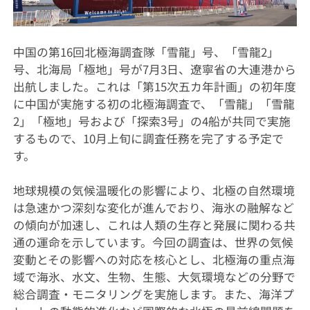
中国の第16回北極海調査隊「雪龍」号、「雪龍2」
号、北海局「極地」号が7月3日、遼寧省の大連港から
出航しました。これは「第15次五カ年計画」の初年度
に中国が実施する初の北極海調査で、「雪龍」「雪龍
2」「極地」号および「探索3号」の4船が共同で実施
するもので、10月上旬に調査任務を完了する予定で
す。
地球規模の気候温暖化の影響により、北極の自然環境
は急速かつ深刻な変化が進んでおり、海氷の融解など
の傾向が加速し、これは人類の生存と発展に関わる共
通の運命を示しています。今回の調査は、世界の気候
変動とその影響への対応を核心とし、北極海の重点海
域で海氷、水文、生物、生態、大気環境などの分野で
総合調査・モニタリングを実施します。また、海洋プ