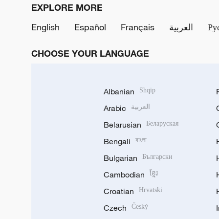
EXPLORE MORE
English
Español
Français
العربية
Ру
CHOOSE YOUR LANGUAGE
Albanian
Shqip
Arabic
العربية
Belarusian
Беларуская
Bengali
বাংলা
Bulgarian
Български
Cambodian
ខ្មែរ
Croatian
Hrvatski
Czech
Český