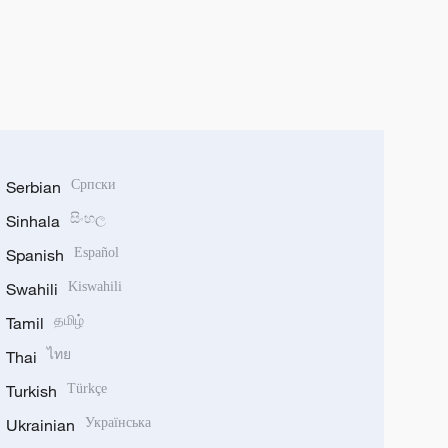
Serbian
Српски
Sinhala
සිංහල
Spanish
Español
Swahili
Kiswahili
Tamil
தமிழ்
Thai
ไทย
Turkish
Türkçe
Ukrainian
Українська