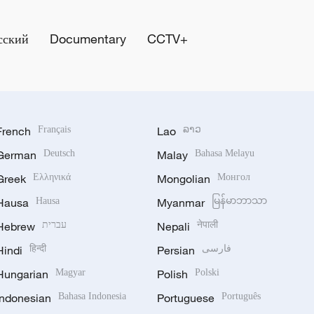
сский
Documentary
CCTV+
French
Français
Lao
ລາວ
German
Deutsch
Malay
Bahasa Melayu
Greek
Ελληνικά
Mongolian
Монгол
Hausa
Hausa
Myanmar
မြန်မာဘာသာ
Hebrew
עברית
Nepali
नेपाली
Hindi
हिन्दी
Persian
فارسی
Hungarian
Magyar
Polish
Polski
Indonesian
Bahasa Indonesia
Portuguese
Português