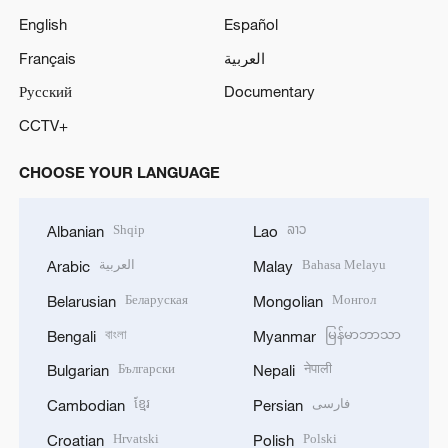
English
Español
Français
العربية
Русский
Documentary
CCTV+
CHOOSE YOUR LANGUAGE
Shqip
ລາວ
Albanian
Lao
العربية
Bahasa Melayu
Arabic
Malay
Беларуская
Монгол
Belarusian
Mongolian
বাংলা
မြန်မာဘာသာ
Bengali
Myanmar
Български
नेपाली
Bulgarian
Nepali
ខ្មែរ
فارسی
Cambodian
Persian
Hrvatski
Polski
Croatian
Polish