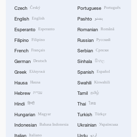
Český
Português
Czech
Portuguese
English
پښتو
English
Pashto
Esperanto
Română
Esperanto
Romanian
Filipino
Русский
Filipino
Russian
Français
Српски
French
Serbian
Deutsch
සිංහල
German
Sinhala
Ελληνικά
Español
Greek
Spanish
Hausa
Kiswahili
Hausa
Swahili
עברית
தமிழ்
Hebrew
Tamil
हिन्दी
ไทย
Hindi
Thai
Magyar
Türkçe
Hungarian
Turkish
Bahasa Indonesia
Українська
Indonesian
Ukrainian
Italiano
اردو
Italian
Urdu