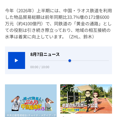
今年（
2026
年）上半期には、中国・ラオス鉄道を利用
した物品貿易総額は前年同期比
33.7%
増の
171
億
6000
万元（約
4100
億円）で、同鉄道の「黄金の通路」とし
ての役割は引き続き際立っており、地域の相互接続の
水準は着実に向上しています。
（ZHL、鈴木）
8月7日ニュース
00:00 / 10:00