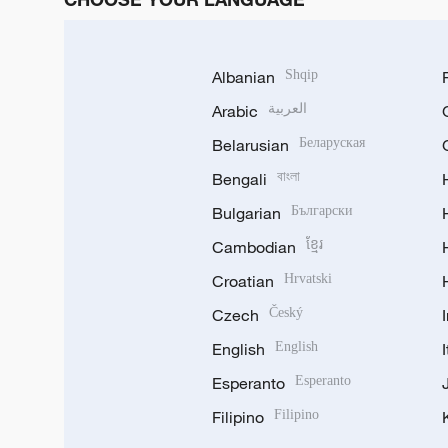
Albanian
Shqip
Arabic
العربية
Belarusian
Беларуская
Bengali
বাংলা
Bulgarian
Български
Cambodian
ខ្មែរ
Croatian
Hrvatski
Czech
Český
English
English
Esperanto
Esperanto
Filipino
Filipino