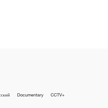
сский
Documentary
CCTV+