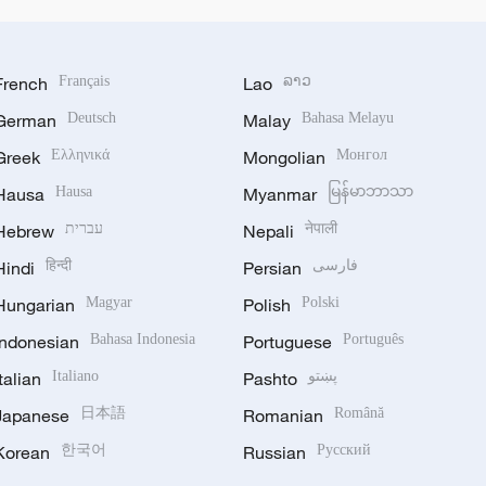
French
Français
Lao
ລາວ
German
Deutsch
Malay
Bahasa Melayu
Greek
Ελληνικά
Mongolian
Монгол
Hausa
Hausa
Myanmar
မြန်မာဘာသာ
Hebrew
עברית
Nepali
नेपाली
Hindi
हिन्दी
Persian
فارسی
Hungarian
Magyar
Polish
Polski
Indonesian
Bahasa Indonesia
Portuguese
Português
Italian
Italiano
Pashto
پښتو
Japanese
日本語
Romanian
Română
Korean
한국어
Russian
Русский