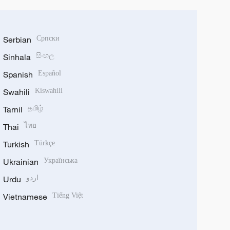
Serbian
Српски
Sinhala
සිංහල
Spanish
Español
Swahili
Kiswahili
Tamil
தமிழ்
Thai
ไทย
Turkish
Türkçe
Ukrainian
Українська
Urdu
اردو
Vietnamese
Tiếng Việt