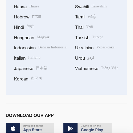
Hausa
Kiswahili
Hausa
Swahili
עברית
தமிழ்
Hebrew
Tamil
हिन्दी
ไทย
Hindi
Thai
Magyar
Türkçe
Hungarian
Turkish
Bahasa Indonesia
Українська
Indonesian
Ukrainian
Italiano
اردو
Italian
Urdu
日本語
Tiếng Việt
Japanese
Vietnamese
한국어
Korean
DOWNLOAD OUR APP