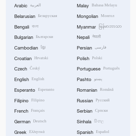
العربية
Bahasa Melayu
Arabic
Malay
Беларуская
Монгол
Belarusian
Mongolian
বাংলা
မြန်မာဘာသာ
Bengali
Myanmar
Български
नेपाली
Bulgarian
Nepali
ខ្មែរ
فارسی
Cambodian
Persian
Hrvatski
Polski
Croatian
Polish
Český
Português
Czech
Portuguese
English
پښتو
English
Pashto
Esperanto
Română
Esperanto
Romanian
Filipino
Русский
Filipino
Russian
Français
Српски
French
Serbian
Deutsch
සිංහල
German
Sinhala
Ελληνικά
Español
Greek
Spanish