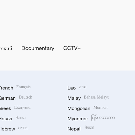
сский
Documentary
CCTV+
French
Français
Lao
ລາວ
German
Deutsch
Malay
Bahasa Melayu
Greek
Ελληνικά
Mongolian
Монгол
Hausa
Hausa
Myanmar
မြန်မာဘာသာ
Hebrew
עברית
Nepali
नेपाली