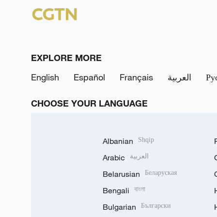
EXPLORE MORE
English
Español
Français
العربية
Ру
CHOOSE YOUR LANGUAGE
Albanian
Shqip
Arabic
العربية
Belarusian
Беларуская
Bengali
বাংলা
Bulgarian
Български