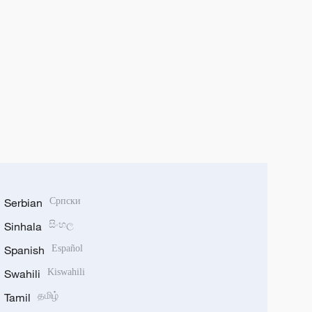
Serbian
Српски
Sinhala
සිංහල
Spanish
Español
Swahili
Kiswahili
Tamil
தமிழ்