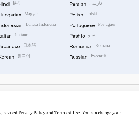
Hindi
हिन्दी
Persian
فارسی
Hungarian
Magyar
Polish
Polski
Indonesian
Bahasa Indonesia
Portuguese
Português
Italian
Italiano
Pashto
پښتو
Japanese
日本語
Romanian
Română
Korean
한국어
Russian
Русский
es, revised Privacy Policy and Terms of Use. You can change your
hijingshan Road, Beijing, China. 100040