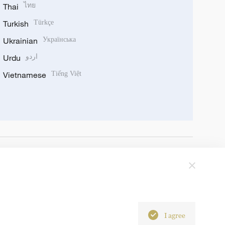
Thai
ไทย
Turkish
Türkçe
Ukrainian
Українська
Urdu
اردو
Vietnamese
Tiếng Việt
I agree