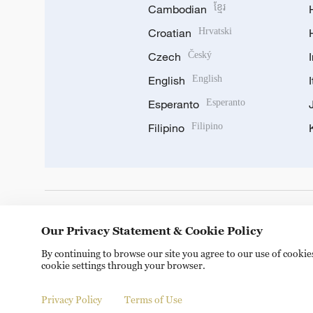
Cambodian
ខ្មែរ
Croatian
Hrvatski
Czech
Český
English
English
Esperanto
Esperanto
Filipino
Filipino
DOWNLOAD OUR APP
Our Privacy Statement & Cookie Policy
By continuing to browse our site you agree to our use of cooki
cookie settings through your browser.
Privacy Policy
Terms of Use
© China Radio International.CRI. All Rights Reserved. 16A S