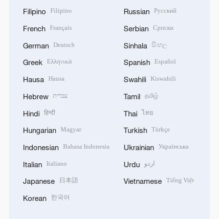
Filipino
Русский
Filipino
Russian
Français
Српски
French
Serbian
Deutsch
සිංහල
German
Sinhala
Ελληνικά
Español
Greek
Spanish
Hausa
Kiswahili
Hausa
Swahili
עברית
தமிழ்
Hebrew
Tamil
हिन्दी
ไทย
Hindi
Thai
Magyar
Türkçe
Hungarian
Turkish
Bahasa Indonesia
Українська
Indonesian
Ukrainian
Italiano
اردو
Italian
Urdu
日本語
Tiếng Việt
Japanese
Vietnamese
한국어
Korean