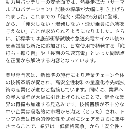
動力用バッテリーの安全面では、熱暴走拡大（サーマ
ルプロパゲーション）試験の標準が大幅に引き上げら
れました。これまでの「発火・爆発の5分前に警報」
から、「発火しない・爆発しない・煙が乗員に危害を
与えない」ことが求められるようになりました。さら
に、新標準では底部衝撃試験や急速充電サイクル後の
安全試験も新たに追加され、日常使用で頻発する「底
打ち・擦り傷」や「長期の急速充電」といった問題点
を正面から解決する内容となっています。
業界専門家は、新標準の施行により産業チェーン全体
の技術革新が促され、高安全性材料の量産化や先端技
術の産業化が進むと指摘しています。同時に、業界へ
の参入障壁が大幅に引き上げられたことで、健全な業
界の再編も加速する見込みです。技術蓄積が不十分な
中小企業は段階的に市場から淘汰（とうた）され、ト
ップ企業は技術的優位性を武器にシェアをさらに集中
させることで、業界は「低価格競争」から「安全性・