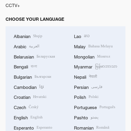
CCTV+
CHOOSE YOUR LANGUAGE
Shqip
ລາວ
Albanian
Lao
العربية
Bahasa Melayu
Arabic
Malay
Беларуская
Монгол
Belarusian
Mongolian
বাংলা
မြန်မာဘာသာ
Bengali
Myanmar
Български
नेपाली
Bulgarian
Nepali
ខ្មែរ
فارسی
Cambodian
Persian
Hrvatski
Polski
Croatian
Polish
Český
Português
Czech
Portuguese
English
پښتو
English
Pashto
Esperanto
Română
Esperanto
Romanian