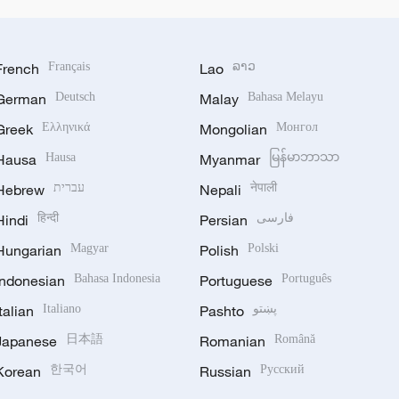
French
Français
Lao
ລາວ
German
Deutsch
Malay
Bahasa Melayu
Greek
Ελληνικά
Mongolian
Монгол
Hausa
Hausa
Myanmar
မြန်မာဘာသာ
Hebrew
עברית
Nepali
नेपाली
Hindi
हिन्दी
Persian
فارسی
Hungarian
Magyar
Polish
Polski
Indonesian
Bahasa Indonesia
Portuguese
Português
Italian
Italiano
Pashto
پښتو
Japanese
日本語
Romanian
Română
Korean
한국어
Russian
Русский