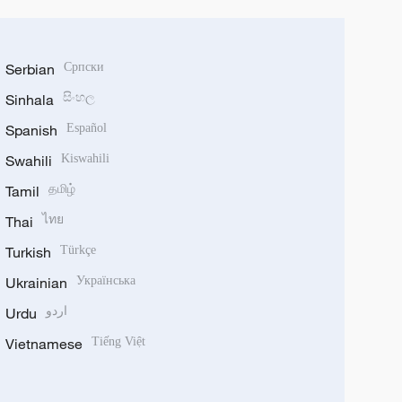
Serbian
Српски
Sinhala
සිංහල
Spanish
Español
Swahili
Kiswahili
Tamil
தமிழ்
Thai
ไทย
Turkish
Türkçe
Ukrainian
Українська
Urdu
اردو
Vietnamese
Tiếng Việt