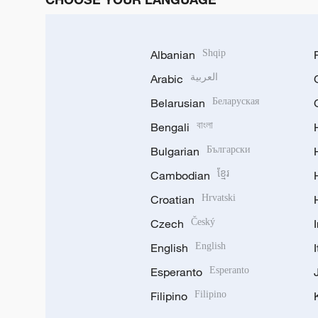
Albanian
Shqip
Arabic
العربية
Belarusian
Беларуская
Bengali
বাংলা
Bulgarian
Български
Cambodian
ខ្មែរ
Croatian
Hrvatski
Czech
Český
English
English
Esperanto
Esperanto
Filipino
Filipino