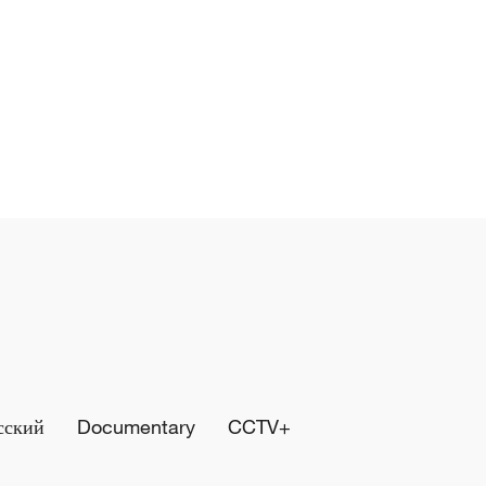
сский
Documentary
CCTV+