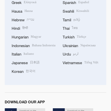
Ελληνικά
Español
Greek
Spanish
Hausa
Kiswahili
Hausa
Swahili
עברית
தமிழ்
Hebrew
Tamil
हिन्दी
ไทย
Hindi
Thai
Magyar
Türkçe
Hungarian
Turkish
Bahasa Indonesia
Українська
Indonesian
Ukrainian
Italiano
اردو
Italian
Urdu
日本語
Tiếng Việt
Japanese
Vietnamese
한국어
Korean
DOWNLOAD OUR APP