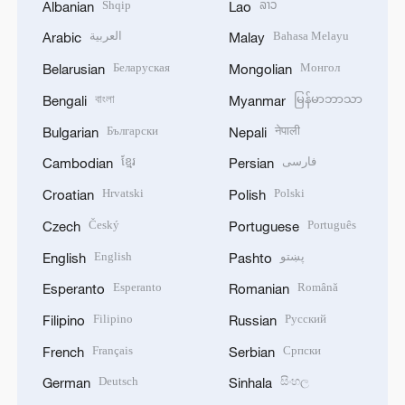
Shqip
ລາວ
Albanian
Lao
العربية
Bahasa Melayu
Arabic
Malay
Беларуская
Монгол
Belarusian
Mongolian
বাংলা
မြန်မာဘာသာ
Bengali
Myanmar
Български
नेपाली
Bulgarian
Nepali
ខ្មែរ
فارسی
Cambodian
Persian
Hrvatski
Polski
Croatian
Polish
Český
Português
Czech
Portuguese
English
پښتو
English
Pashto
Esperanto
Română
Esperanto
Romanian
Filipino
Русский
Filipino
Russian
Français
Српски
French
Serbian
Deutsch
සිංහල
German
Sinhala