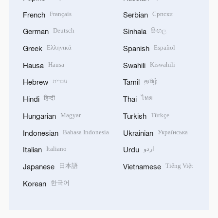
Français
Српски
French
Serbian
Deutsch
සිංහල
German
Sinhala
Ελληνικά
Español
Greek
Spanish
Hausa
Kiswahili
Hausa
Swahili
עברית
தமிழ்
Hebrew
Tamil
हिन्दी
ไทย
Hindi
Thai
Magyar
Türkçe
Hungarian
Turkish
Bahasa Indonesia
Українська
Indonesian
Ukrainian
Italiano
اردو
Italian
Urdu
日本語
Tiếng Việt
Japanese
Vietnamese
한국어
Korean