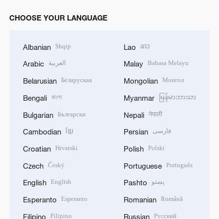
CHOOSE YOUR LANGUAGE
Shqip
ລາວ
Albanian
Lao
العربية
Bahasa Melayu
Arabic
Malay
Беларуская
Монгол
Belarusian
Mongolian
বাংলা
မြန်မာဘာသာ
Bengali
Myanmar
Български
नेपाली
Bulgarian
Nepali
ខ្មែរ
فارسی
Cambodian
Persian
Hrvatski
Polski
Croatian
Polish
Český
Português
Czech
Portuguese
English
پښتو
English
Pashto
Esperanto
Română
Esperanto
Romanian
Filipino
Русский
Filipino
Russian