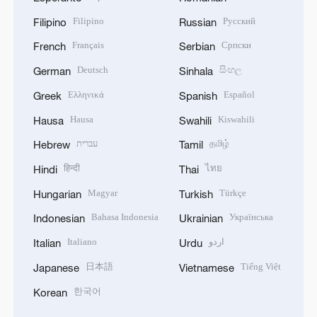
Filipino
Русский
Filipino
Russian
Français
Српски
French
Serbian
Deutsch
සිංහල
German
Sinhala
Ελληνικά
Español
Greek
Spanish
Hausa
Kiswahili
Hausa
Swahili
עברית
தமிழ்
Hebrew
Tamil
हिन्दी
ไทย
Hindi
Thai
Magyar
Türkçe
Hungarian
Turkish
Bahasa Indonesia
Українська
Indonesian
Ukrainian
Italiano
اردو
Italian
Urdu
日本語
Tiếng Việt
Japanese
Vietnamese
한국어
Korean