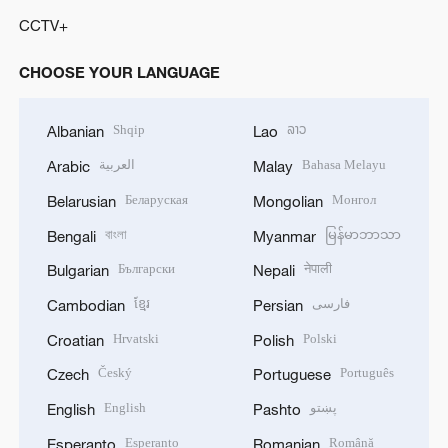
CCTV+
CHOOSE YOUR LANGUAGE
Shqip
ລາວ
Albanian
Lao
العربية
Bahasa Melayu
Arabic
Malay
Беларуская
Монгол
Belarusian
Mongolian
বাংলা
မြန်မာဘာသာ
Bengali
Myanmar
Български
नेपाली
Bulgarian
Nepali
ខ្មែរ
فارسی
Cambodian
Persian
Hrvatski
Polski
Croatian
Polish
Český
Português
Czech
Portuguese
English
پښتو
English
Pashto
Esperanto
Română
Esperanto
Romanian