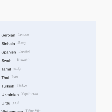
Serbian
Српски
Sinhala
සිංහල
Spanish
Español
Swahili
Kiswahili
Tamil
தமிழ்
Thai
ไทย
Turkish
Türkçe
Ukrainian
Українська
Urdu
اردو
Vietnamese
Tiếng Việt