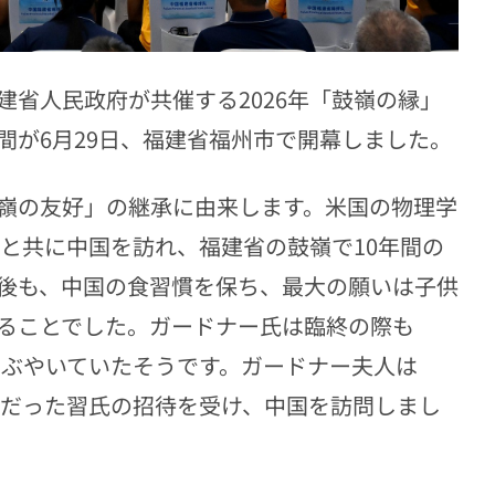
省人民政府が共催する2026年「鼓嶺の縁」
間が6月29日、福建省福州市で開幕しました。
嶺の友好」の継承に由来します。米国の物理学
親と共に中国を訪れ、福建省の鼓嶺で10年間の
後も、中国の食習慣を保ち、最大の願いは子供
ることでした。ガードナー氏は臨終の際も
と）とつぶやいていたそうです。ガードナー夫人は
記だった習氏の招待を受け、中国を訪問しまし