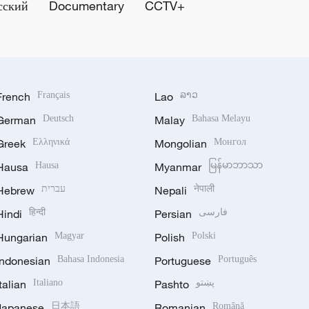
сский
Documentary
CCTV+
French
Français
Lao
ລາວ
German
Deutsch
Malay
Bahasa Melayu
Greek
Ελληνικά
Mongolian
Монгол
Hausa
Hausa
Myanmar
မြန်မာဘာသာ
Hebrew
עברית
Nepali
नेपाली
Hindi
हिन्दी
Persian
فارسی
Hungarian
Magyar
Polish
Polski
Indonesian
Bahasa Indonesia
Portuguese
Português
Italian
Italiano
Pashto
پښتو
Japanese
日本語
Romanian
Română