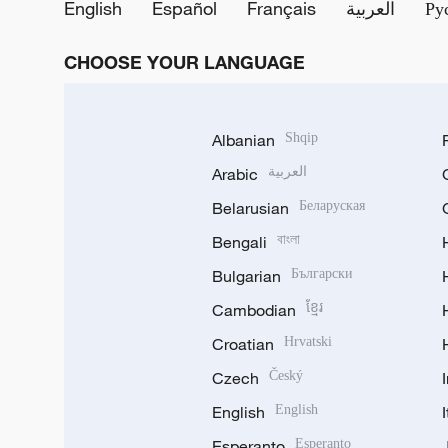
English
Español
Français
العربية
Ру
CHOOSE YOUR LANGUAGE
Albanian
Shqip
Arabic
العربية
Belarusian
Беларуская
Bengali
বাংলা
Bulgarian
Български
Cambodian
ខ្មែរ
Croatian
Hrvatski
Czech
Český
English
English
Esperanto
Esperanto