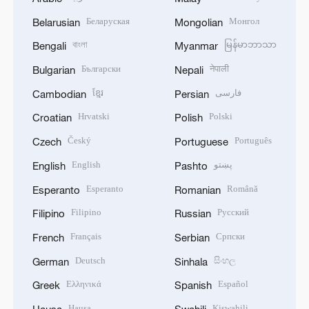
Беларуская
Монгол
Belarusian
Mongolian
বাংলা
မြန်မာဘာသာ
Bengali
Myanmar
Български
नेपाली
Bulgarian
Nepali
ខ្មែរ
فارسی
Cambodian
Persian
Hrvatski
Polski
Croatian
Polish
Český
Português
Czech
Portuguese
English
پښتو
English
Pashto
Esperanto
Română
Esperanto
Romanian
Filipino
Русский
Filipino
Russian
Français
Српски
French
Serbian
Deutsch
සිංහල
German
Sinhala
Ελληνικά
Español
Greek
Spanish
Hausa
Kiswahili