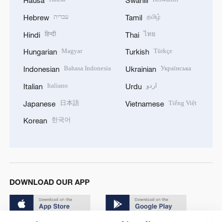
Hausa
Swahili
עברית
தமிழ்
Hebrew
Tamil
हिन्दी
ไทย
Hindi
Thai
Magyar
Türkçe
Hungarian
Turkish
Bahasa Indonesia
Українська
Indonesian
Ukrainian
Italiano
اردو
Italian
Urdu
日本語
Tiếng Việt
Japanese
Vietnamese
한국어
Korean
DOWNLOAD OUR APP