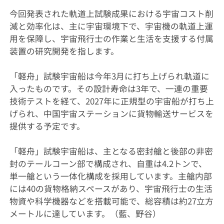
今回発表された軌道上試験成果における宇宙コスト削
減と効率化は、主に宇宙環境下で、宇宙機の軌道上運
用を保障し、宇宙飛行士の作業と生活を支援する付属
装置の研究開発を指します。
「軽舟」試験宇宙船は今年3月に打ち上げられ軌道に
入ったものです。その設計寿命は3年で、一連の重要
技術テストを経て、2027年に正規型の宇宙船が打ち上
げられ、中国宇宙ステーションに貨物輸送サービスを
提供する予定です。
「軽舟」試験宇宙船は、主となる密封艙と後部の非密
封のテールコーン部で構成され、自重は4.2トンで、
単一艙という一体化構成を採用しています。主艙内部
には40の貨物格納スペースがあり、宇宙飛行士の生活
物資や科学機器などを搭載可能で、総容積は約27立方
メートルに達しています。（藍、野谷）