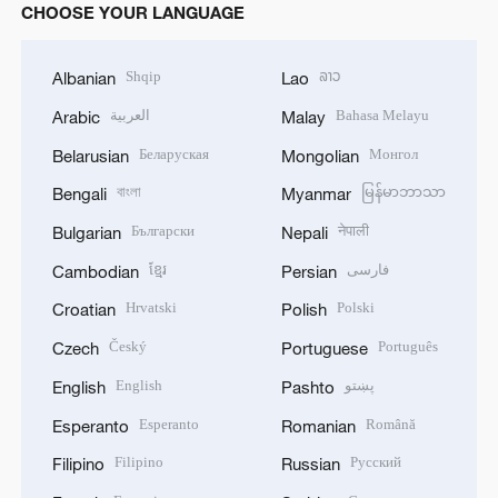
CHOOSE YOUR LANGUAGE
Shqip
ລາວ
Albanian
Lao
العربية
Bahasa Melayu
Arabic
Malay
Беларуская
Монгол
Belarusian
Mongolian
বাংলা
မြန်မာဘာသာ
Bengali
Myanmar
Български
नेपाली
Bulgarian
Nepali
ខ្មែរ
فارسی
Cambodian
Persian
Hrvatski
Polski
Croatian
Polish
Český
Português
Czech
Portuguese
English
پښتو
English
Pashto
Esperanto
Română
Esperanto
Romanian
Filipino
Русский
Filipino
Russian