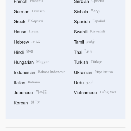
Français
Српски
French
Serbian
Deutsch
සිංහල
German
Sinhala
Ελληνικά
Español
Greek
Spanish
Hausa
Kiswahili
Hausa
Swahili
עברית
தமிழ்
Hebrew
Tamil
हिन्दी
ไทย
Hindi
Thai
Magyar
Türkçe
Hungarian
Turkish
Bahasa Indonesia
Українська
Indonesian
Ukrainian
Italiano
اردو
Italian
Urdu
日本語
Tiếng Việt
Japanese
Vietnamese
한국어
Korean