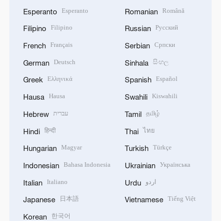
Esperanto
Română
Esperanto
Romanian
Filipino
Русский
Filipino
Russian
Français
Српски
French
Serbian
Deutsch
සිංහල
German
Sinhala
Ελληνικά
Español
Greek
Spanish
Hausa
Kiswahili
Hausa
Swahili
עברית
தமிழ்
Hebrew
Tamil
हिन्दी
ไทย
Hindi
Thai
Magyar
Türkçe
Hungarian
Turkish
Bahasa Indonesia
Українська
Indonesian
Ukrainian
Italiano
اردو
Italian
Urdu
日本語
Tiếng Việt
Japanese
Vietnamese
한국어
Korean