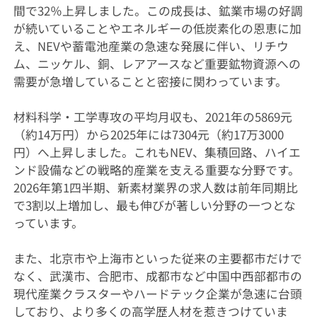
間で32％上昇しました。この成長は、鉱業市場の好調
が続いていることやエネルギーの低炭素化の恩恵に加
え、NEVや蓄電池産業の急速な発展に伴い、リチウ
ム、ニッケル、銅、レアアースなど重要鉱物資源への
需要が急増していることと密接に関わっています。
材料科学・工学専攻の平均月収も、2021年の5869元
（約14万円）から2025年には7304元（約17万3000
円）へ上昇しました。これもNEV、集積回路、ハイエ
ンド設備などの戦略的産業を支える重要な分野です。
2026年第1四半期、新素材業界の求人数は前年同期比
で3割以上増加し、最も伸びが著しい分野の一つとな
っています。
また、北京市や上海市といった従来の主要都市だけで
なく、武漢市、合肥市、成都市など中国中西部都市の
現代産業クラスターやハードテック企業が急速に台頭
しており、より多くの高学歴人材を惹きつけていま