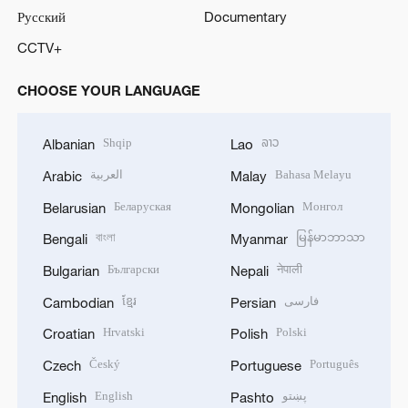
Русский
Documentary
CCTV+
CHOOSE YOUR LANGUAGE
Shqip
ລາວ
Albanian
Lao
العربية
Bahasa Melayu
Arabic
Malay
Беларуская
Монгол
Belarusian
Mongolian
বাংলা
မြန်မာဘာသာ
Bengali
Myanmar
Български
नेपाली
Bulgarian
Nepali
ខ្មែរ
فارسی
Cambodian
Persian
Hrvatski
Polski
Croatian
Polish
Český
Português
Czech
Portuguese
English
پښتو
English
Pashto