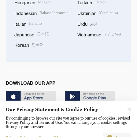
Magyar
Türkçe
Hungarian
Turkish
Bahasa Indonesia
Українська
Indonesian
Ukrainian
Italiano
اردو
Italian
Urdu
日本語
Tiếng Việt
Japanese
Vietnamese
한국어
Korean
DOWNLOAD OUR APP
Our Privacy Statement & Cookie Policy
By continuing to browse our site you agree to our use of cookies, revised
Privacy Policy and Terms of Use. You can change your cookie settings
through your browser.
© China Radio International.CRI. All Rights Reserved. 16A
Shijingshan Road, Beijing, China. 100040