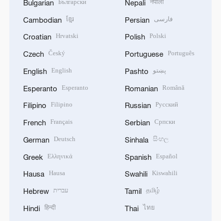
Български
नेपाली
Bulgarian
Nepali
ខ្មែរ
فارسی
Cambodian
Persian
Hrvatski
Polski
Croatian
Polish
Český
Português
Czech
Portuguese
English
پښتو
English
Pashto
Esperanto
Română
Esperanto
Romanian
Filipino
Русский
Filipino
Russian
Français
Српски
French
Serbian
Deutsch
සිංහල
German
Sinhala
Ελληνικά
Español
Greek
Spanish
Hausa
Kiswahili
Hausa
Swahili
עברית
தமிழ்
Hebrew
Tamil
हिन्दी
ไทย
Hindi
Thai