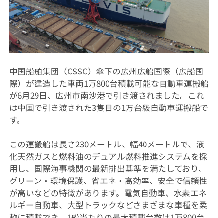
中国船舶集団（CSSC）傘下の広州広船国際（広船国
際）が建造した車両1万800台積載可能な自動車運搬船
が6月29日、広州市南沙港で引き渡されました。これ
は中国で引き渡された3隻目の1万台級自動車運搬船で
す。
この運搬船は長さ230メートル、幅40メートルで、液
化天然ガスと燃料油のデュアル燃料推進システムを採
用し、国際海事機関の最新排出基準を満たしており、
グリーン・環境保護、省エネ・高効率、安全で信頼性
が高いなどの特徴があります。電気自動車、水素エネ
ルギー自動車、大型トラックなどさまざまな車種を柔
軟に積載でき、1船当たりの最大積載台数は1万800台