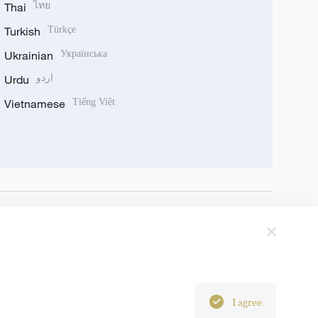
Thai
ไทย
Turkish
Türkçe
Ukrainian
Українська
Urdu
اردو
Vietnamese
Tiếng Việt
I agree