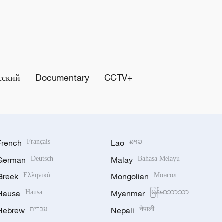
сский
Documentary
CCTV+
French
Français
Lao
ລາວ
German
Deutsch
Malay
Bahasa Melayu
Greek
Ελληνικά
Mongolian
Монгол
Hausa
Hausa
Myanmar
မြန်မာဘာသာ
Hebrew
עברית
Nepali
नेपाली