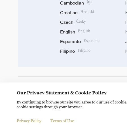
Cambodian
ខ្មែរ
Croatian
Hrvatski
Czech
Český
English
English
Esperanto
Esperanto
Filipino
Filipino
DOWNLOAD OUR APP
Our Privacy Statement & Cookie Policy
By continuing to browse our site you agree to our use of cooki
cookie settings through your browser.
Privacy Policy
Terms of Use
© China Radio International.CRI. All Rights Reserved. 16A S