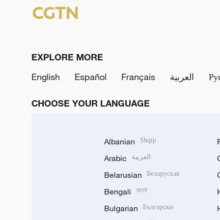
EXPLORE MORE
English
Español
Français
العربية
Ру
CHOOSE YOUR LANGUAGE
Albanian
Shqip
Arabic
العربية
Belarusian
Беларуская
Bengali
বাংলা
Bulgarian
Български