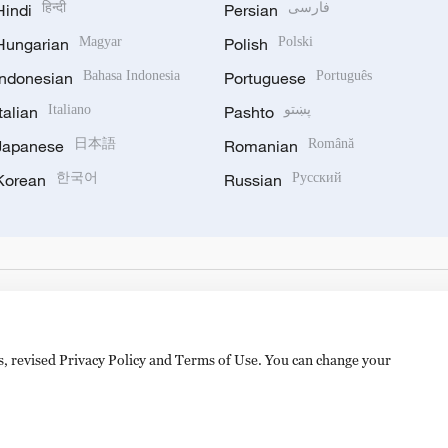
Hindi
हिन्दी
Persian
فارسی
Hungarian
Magyar
Polish
Polski
Indonesian
Bahasa Indonesia
Portuguese
Português
Italian
Italiano
Pashto
پښتو
Japanese
日本語
Romanian
Română
Korean
한국어
Russian
Русский
es, revised Privacy Policy and Terms of Use. You can change your
hijingshan Road, Beijing, China. 100040