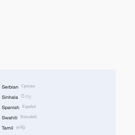
Serbian
Српски
Sinhala
සිංහල
Spanish
Español
Swahili
Kiswahili
Tamil
தமிழ்